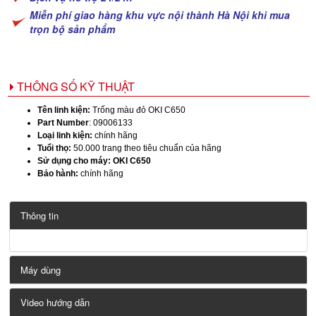
Miễn phí giao hàng khu vực nội thành Hà Nội khi mua
trọn bộ sản phẩm
THÔNG SỐ KỸ THUẬT
Tên linh kiện:
Trống màu đỏ OKI C650
Part Number
: 09006133
Loại linh kiện:
chính hãng
Tuổi thọ:
50.000 trang theo tiêu chuẩn của hãng
Sử dụng cho máy: OKI C650
Bảo hành:
chính hãng
Thông tin
Máy dùng
Video hướng dẫn