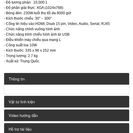
- Độ tương phản: 10,000:1
- Độ phân giải thực: XGA (1024x768)
- Bóng đèn: 230W-tuổi thọ tối đa 8000 giờ
- Kích thước chiếu :30” – 300”
- Cổng tín hiệu vào:HDMI, Dsub 15 pin, Video, Audio, Serial, RJ45
- Chức năng chỉnh vuông hình ảnh .
- Chức năng trình chiếu hình ảnh từ USB
- Điều khiển máy chiếu qua mạng L
- Công suất loa 10W
- Kích thước: 335 x 96 x 252 mm
- Trọng lượng: 2.7 kg
- Xuất xứ: Trung Quốc.
Thông tin
Vật tư linh kiện
Video hướng dẫn
Hỗ trợ tài liệu