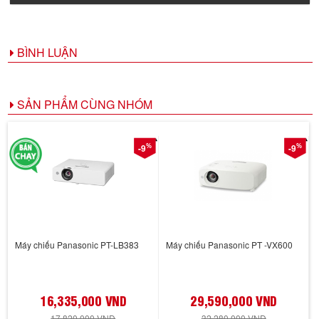
BÌNH LUẬN
SẢN PHẨM CÙNG NHÓM
%
%
-9
-9
Máy chiếu Panasonic PT-LB383
Máy chiếu Panasonic PT -VX600
16,335,000 VND
29,590,000 VND
17,820,000 VND
32,280,000 VND