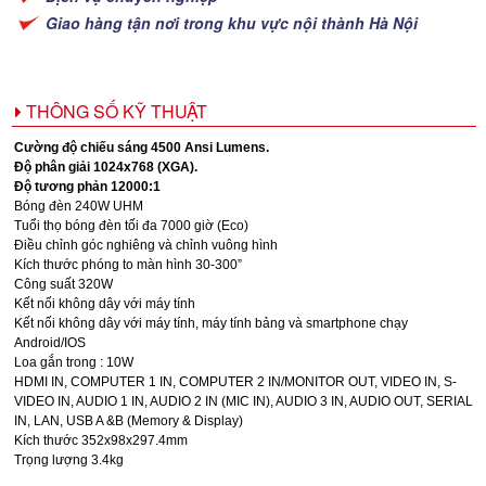
Giao hàng tận nơi trong khu vực nội thành Hà Nội
THÔNG SỐ KỸ THUẬT
Cường độ chiếu sáng 4500 Ansi Lumens.
Độ phân giải 1024x768 (XGA).
Độ tương phản 12000:1
Bóng đèn 240W UHM
Tuổi thọ bóng đèn tối đa 7000 giờ (Eco)
Điều chỉnh góc nghiêng và chỉnh vuông hình
Kích thước phóng to màn hình 30-300”
Công suất 320W
Kết nối không dây với máy tính
Kết nối không dây với máy tính, máy tính bảng và smartphone chạy
Android/IOS
Loa gắn trong : 10W
HDMI IN, COMPUTER 1 IN, COMPUTER 2 IN/MONITOR OUT, VIDEO IN, S-
VIDEO IN, AUDIO 1 IN, AUDIO 2 IN (MIC IN), AUDIO 3 IN, AUDIO OUT, SERIAL
IN, LAN, USB A &B (Memory & Display)
Kích thước 352x98x297.4mm
Trọng lượng 3.4kg