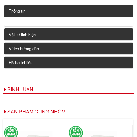
Thông tin
Vật tư linh kiện
Video hướng dẫn
Hỗ trợ tài liệu
BÌNH LUẬN
SẢN PHẨM CÙNG NHÓM