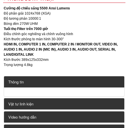
Cường độ chiếu sáng 5500 Ansi Lumens
Độ phân giải 1024x768 (XGA)
Độ tương phản 10000:1
Bóng đèn 270W UHM
Tuổi thọ Filter trên 7000 giờ
Điều chỉnh góc nghiêng và chỉnh vuông hình
Kích thước phóng to màn hình 30-300”
HDMI IN, COMPUTER 1 IN, COMPUTER 2 IN / MONITOR OUT, VIDEO IN,
AUDIO 1 IN, AUDIO 2 IN (MIC IN), AUDIO 3 IN, AUDIO OUT, SERIAL IN,
LAN/DIGITAL LINK
Kích thước 389x125x332mm
Trọng lượng 4.8kg
Thông tin
Vật tư linh kiện
Video hướng dẫn