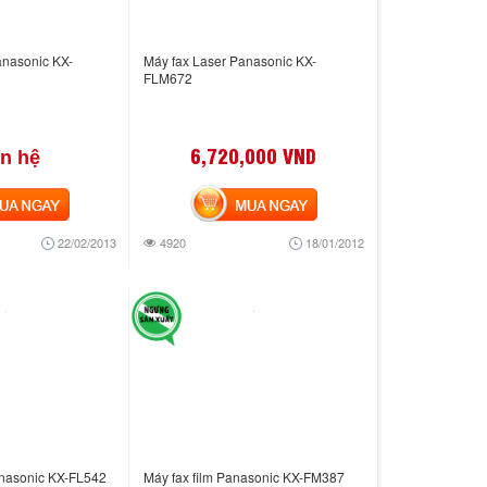
anasonic KX-
Máy fax Laser Panasonic KX-
FLM672
6,720,000 VND
ên hệ
 NGAY
MUA NGAY
22/02/2013
4920
18/01/2012
anasonic KX-FL542
Máy fax film Panasonic KX-FM387