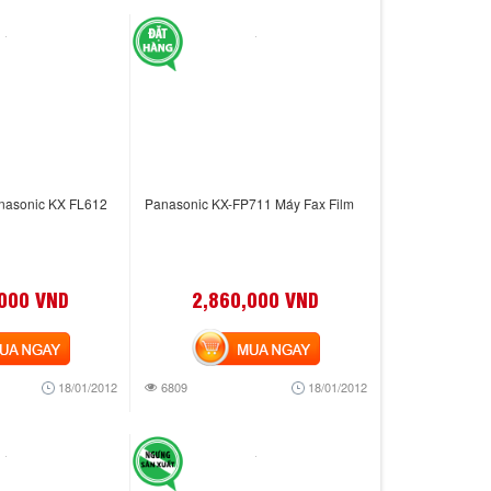
anasonic KX FL612
Panasonic KX-FP711 Máy Fax Film
,000 VND
2,860,000 VND
 NGAY
MUA NGAY
18/01/2012
6809
18/01/2012