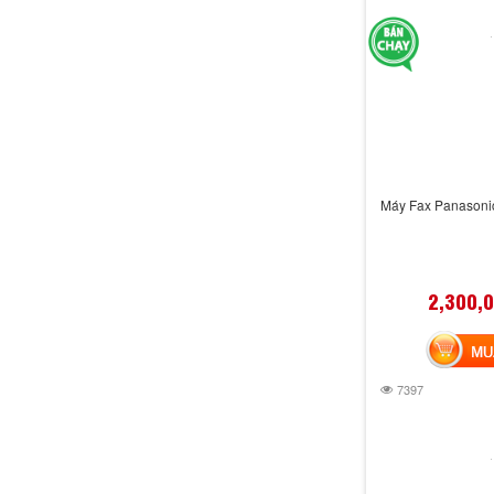
Máy Fax Panasoni
2,300,
MUA 
7397