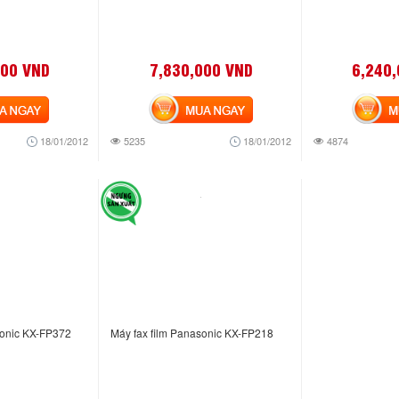
000 VND
7,830,000 VND
6,240
NGAY
MUA NGAY
MUA
18/01/2012
5235
18/01/2012
4874
sonic KX-FP372
Máy fax film Panasonic KX-FP218