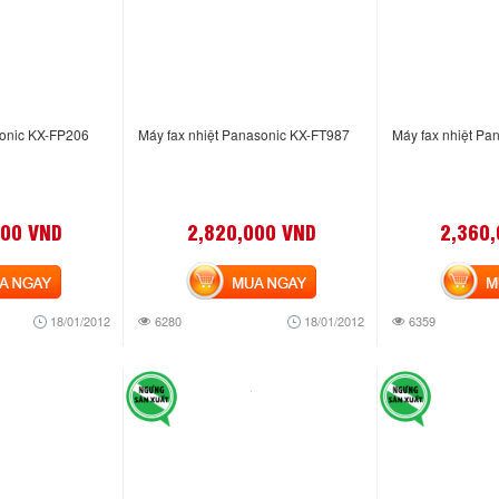
sonic KX-FP206
Máy fax nhiệt Panasonic KX-FT987
Máy fax nhiệt Pa
000 VND
2,820,000 VND
2,360
NGAY
MUA NGAY
MUA
18/01/2012
6280
18/01/2012
6359