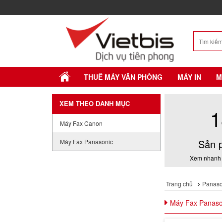
THUÊ MÁY VĂN PHÒNG
MÁY IN
M
XEM THEO DANH MỤC
1
Máy Fax Canon
Sản 
Máy Fax Panasonic
Xem nhanh 
Trang chủ
Panaso
Máy Fax Panaso