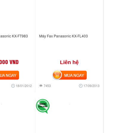
nasonic KX-FT983
Máy Fax Panasonic KX-FL403
,000 VND
Liên hệ
 NGAY
MUA NGAY
18/01/2012
7453
17/09/2013