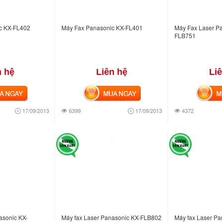
c KX-FL402
Máy Fax Panasonic KX-FL401
Máy Fax Laser P
FLB751
n hệ
Liên hệ
Li
NGAY
MUA NGAY
MUA
17/09/2013
6399
17/09/2013
4372
asonic KX-
Máy fax Laser Panasonic KX-FLB802
Máy fax Laser P