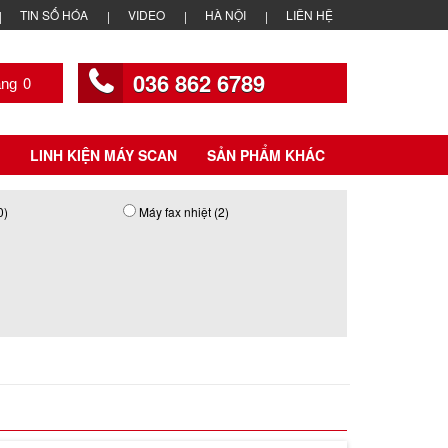
TIN SỐ HÓA
VIDEO
HÀ NỘI
LIÊN HỆ
036 862 6789
0
LINH KIỆN MÁY SCAN
SẢN PHẨM KHÁC
0)
Máy fax nhiệt (2)