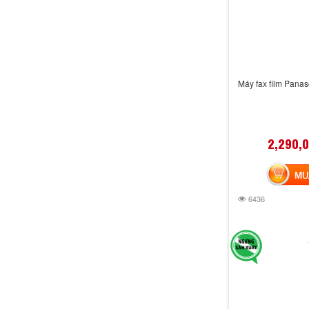
Máy fax film Pana
2,290,
MUA 
6436