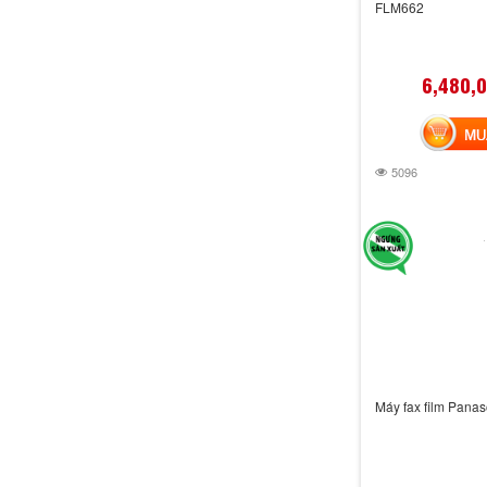
FLM662
6,480,
MUA 
5096
Máy fax film Pana