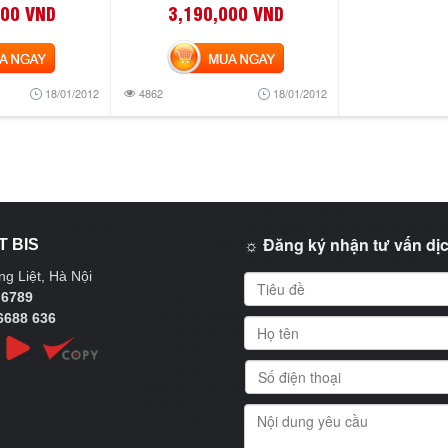
000 VND
3,190,000 VND
NGAY
MUA NGAY
18/01/2012
4862
18/01/2012
☼ Đăng ký nhận tư vấn dịc
T BIS
g Liệt, Hà Nội
 6789
6688 636