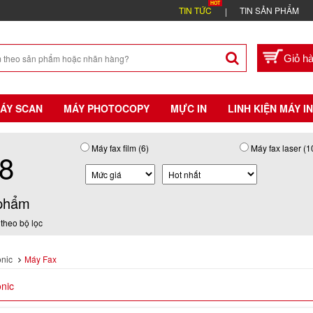
TIN TỨC
TIN SẢN PHẨM
ÁY SCAN
MÁY PHOTOCOPY
MỰC IN
LINH KIỆN MÁY IN
Máy fax film (6)
Máy fax laser (1
8
phẩm
theo bộ lọc
nic
Máy Fax
nic