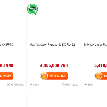
c KX-FP701
Máy fax laser Panasonic KX FL422
Máy fax Laser P
000 VND
4,455,000 VND
5,410
NGAY
MUA NGAY
MUA
18/01/2012
8591
03/07/2020
6990