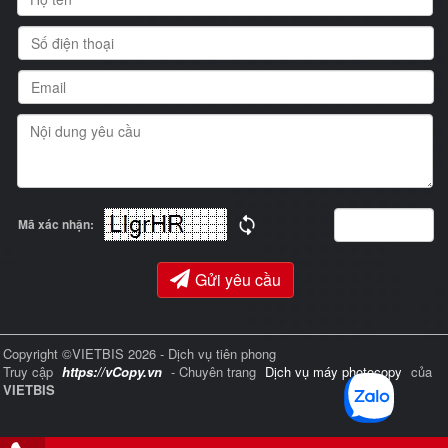
Mã xác nhận:
Gửi yêu cầu
Copyright ©VIETBIS 2026 - Dịch vụ tiên phong
Truy cập
https://vCopy.vn
- Chuyên trang
Dịch vụ máy photocopy
của
VIETBIS