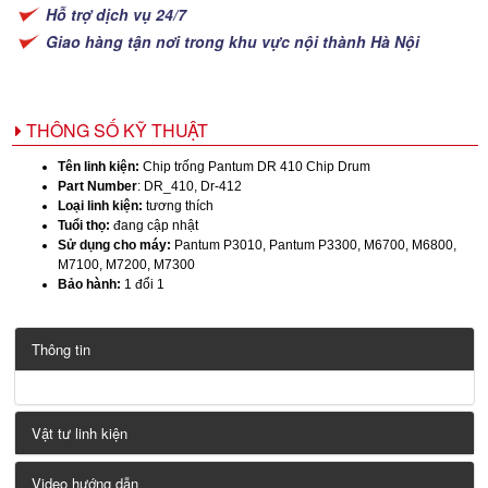
Hỗ trợ dịch vụ 24/7
Giao hàng tận nơi trong khu vực nội thành Hà Nội
THÔNG SỐ KỸ THUẬT
Tên linh kiện:
Chip trống Pantum DR 410 Chip Drum
Part Number
: DR_410, Dr-412
Loại linh kiện:
tương thích
Tuổi thọ:
đang cập nhật
Sử dụng cho máy:
Pantum P3010, Pantum P3300, M6700, M6800,
M7100, M7200, M7300
Bảo hành:
1 đổi 1
Thông tin
Vật tư linh kiện
Video hướng dẫn