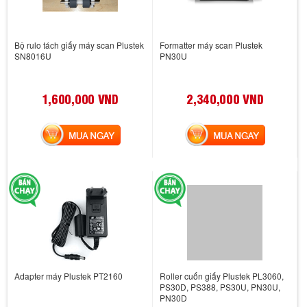
Bộ rulo tách giấy máy scan Plustek
Formatter máy scan Plustek
SN8016U
PN30U
1,600,000 VND
2,340,000 VND
MUA NGAY
MUA NGAY
Adapter máy Plustek PT2160
Roller cuốn giấy Plustek PL3060,
PS30D, PS388, PS30U, PN30U,
PN30D