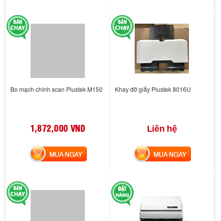
Bo mạch chính scan Plustek M150
Khay đỡ giấy Plustek 8016U
1,872,000 VND
Liên hệ
MUA NGAY
MUA NGAY