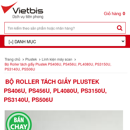
0
Trang chủ
Plustek
Linh kiện máy scan
Bộ Roller tách giấy Plustek PS406U, PS456U, PL4080U, PS3150U,
PS3140U, PS506U
BỘ ROLLER TÁCH GIẤY PLUSTEK
PS406U, PS456U, PL4080U, PS3150U,
PS3140U, PS506U