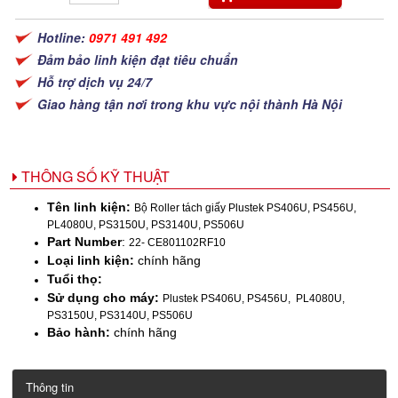
Hotline:
0971 491 492
Đảm bảo linh kiện đạt tiêu chuẩn
Hỗ trợ dịch vụ 24/7
Giao hàng tận nơi trong khu vực nội thành Hà Nội
THÔNG SỐ KỸ THUẬT
Tên linh kiện:
Bộ Roller tách giấy Plustek PS406U, PS456U,
PL4080U, PS3150U, PS3140U, PS506U
Part Number
:
22- CE801102RF10
Loại linh kiện:
chính hãng
Tuổi thọ:
Sử dụng cho máy:
Plustek PS406U, PS456U, PL4080U,
PS3150U, PS3140U, PS506U
Bảo hành:
chính hãng
Thông tin