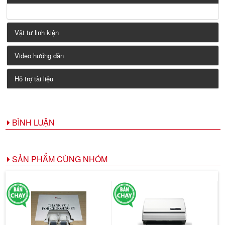
Vật tư linh kiện
Video hướng dẫn
Hỗ trợ tài liệu
BÌNH LUẬN
SẢN PHẨM CÙNG NHÓM