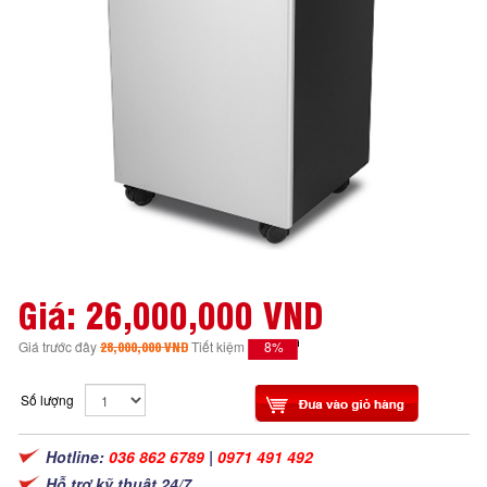
Giá:
26,000,000 VND
8%
Giá trước đây
28,000,000 VND
Tiết kiệm
Số lượng
Hotline:
036 862 6789
|
0971 491 492
Hỗ trợ kỹ thuật 24/7