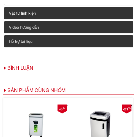
Vật tư linh kiện
Video hướng dẫn
Hỗ trợ tài liệu
BÌNH LUẬN
SẢN PHẨM CÙNG NHÓM
%
%
-6
-21