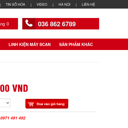
TIN SỐ HÓA
VIDEO
HÀ NỘI
LIÊN HỆ
036 862 6789
0
LINH KIỆN MÁY SCAN
SẢN PHẨM KHÁC
000 VND
|
0971 491 492