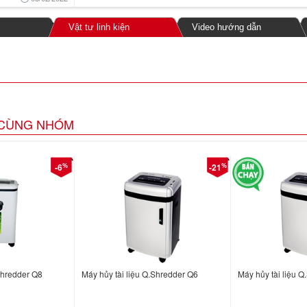
Vật tư linh kiện
Video hướng dẫn
CÙNG NHÓM
%
%
-6
-21
Shredder Q8
Máy hủy tài liệu Q.Shredder Q6
Máy hủy tài liệu 