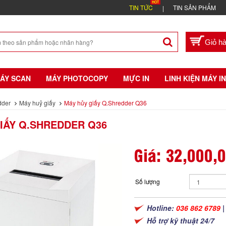
TIN TỨC
TIN SẢN PHẨM
ÁY SCAN
MÁY PHOTOCOPY
MỰC IN
LINH KIỆN MÁY IN
dder
Máy huỷ giấy
Máy hủy giấy Q.Shredder Q36
IẤY Q.SHREDDER Q36
Giá:
32,000,
Số lượng
Hotline:
036 862 6789
Hỗ trợ kỹ thuật 24/7