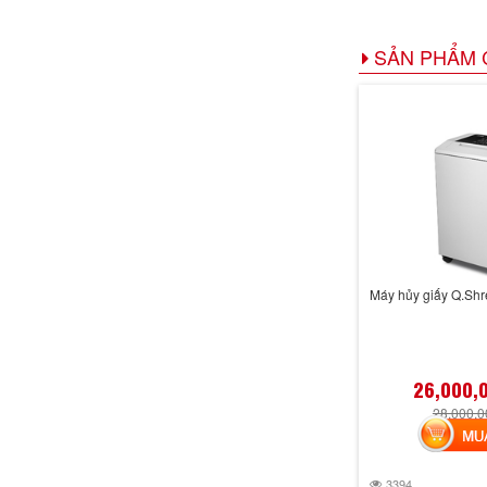
SẢN PHẨM 
Máy hủy giấy Q.Sh
26,000,
28,000,
MUA 
3394