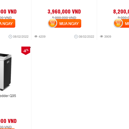
000 VND
3,960,000 VND
8,200,
000 VND
5,000,000 VND
9,000,
NGAY
MUA NGAY
MUA
08/02/2022
4209
08/02/2022
3909
%
-8
redder Q35
000 VND
000 VND