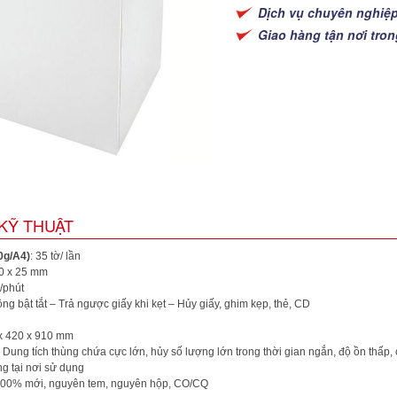
Dịch vụ chuyên nghiệ
Giao hàng tận nơi tro
KỸ THUẬT
0g/A4)
: 35 tờ/ lần
0 x 25 mm
/phút
ng bật tắt – Trả ngược giấy khi kẹt – Hủy giấy, ghim kẹp, thẻ, CD
x 420 x 910 mm
Dung tích thùng chứa cực lớn, hủy số lượng lớn trong thời gian ngắn, độ ồn thấp,
g tại nơi sử dụng
00% mới, nguyên tem, nguyên hộp, CO/CQ