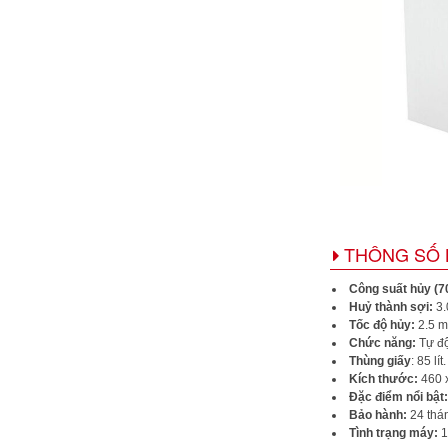
THÔNG SỐ 
Công suất hủy (7
Huỷ thành sợi:
3.
Tốc độ hủy:
2.5 m
Chức năng:
Tự độ
Thùng giấy
: 85 lít.
Kích thước:
460 
Đặc điểm nổi bật:
Bảo hành:
24 thán
Tình trạng máy:
1