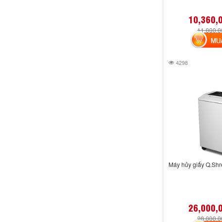
10,360,
11,000,
MUA 
4298
Máy hủy giấy Q.Sh
26,000,
28,000,