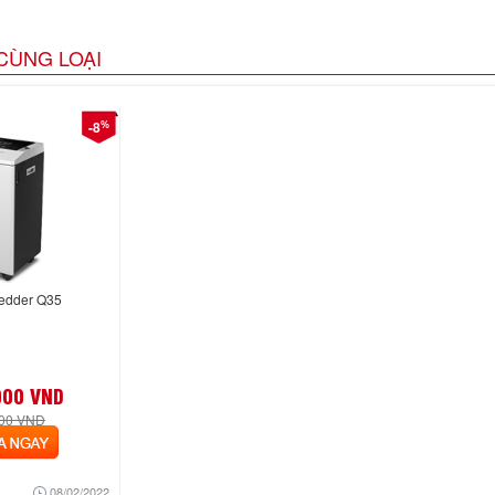
CÙNG LOẠI
%
-8
redder Q35
000 VND
000 VND
NGAY
08/02/2022