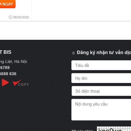
NGAY
08/02/2022
☼ Đăng ký nhận tư vấn dịc
T BIS
g Liệt, Hà Nội
 6789
6688 636
Mã xác nhận: