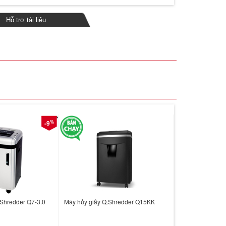
Hỗ trợ tài liệu
%
-9
Q.Shredder Q7-3.0
Máy hủy giấy Q.Shredder Q15KK