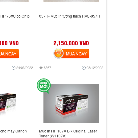
h HP 76XC có Chip
057H- Mực in tương thích RVC-057H
000 VND
2,150,000 VND
 NGAY
MUA NGAY
24/03/2022
6567
08/12/2022
h cho máy Canon
Mực in HP 107A Blk Original Laser
Toner (W1107A)