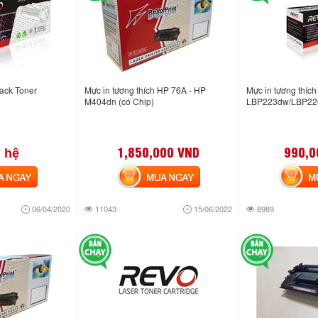
ack Toner
Mực in tương thích HP 76A - HP
Mực in tương thíc
M404dn (có Chip)
LBP223dw/LBP2
1,850,000 VND
990,0
 hệ
NGAY
MUA NGAY
MUA
06/04/2020
11043
15/06/2022
8989