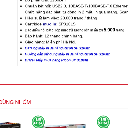
Độ phân giải: 1200DPI
Chuẩn kết nối: U
SB2.0, 10BASE-T/100BASE
Chức năng đặc biệt: tự động in 2 mặt, in qua mạng, Scan
Hiệu suất làm việc: 20.000 trang / tháng
Cartridge
mực in
: SP310LS
5.000
Đặc điểm nổi bật
: Hộp mực trữ lượng lớn in ấn tới
trang
Bảo hành: 12 tháng chính hãng.
Giao hàng: Miễn phí Hà Nội.
Catalog
Máy in đa năng Ricoh SP 310
sfn
Hướng dẫn sử dụng
Máy in đa năng Ricoh SP 310
sfn
Driver
Máy in đa năng Ricoh SP 310
sfn
CÙNG NHÓM