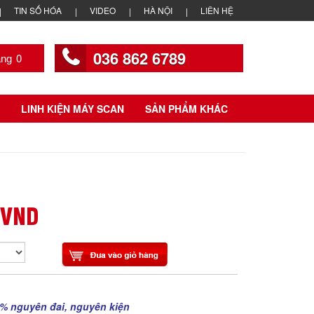
TIN SỐ HÓA
VIDEO
HÀ NỘI
LIÊN HỆ
036 862 6789
0
LINH KIỆN MÁY SCAN
SẢN PHẨM KHÁC
 VND
% nguyên đai, nguyên kiện