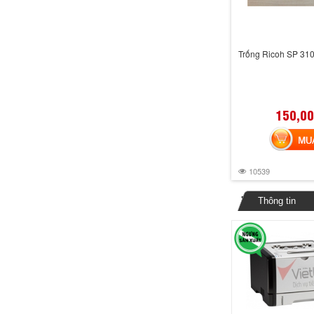
Trống Ricoh SP 31
150,00
MUA 
10539
Thông tin