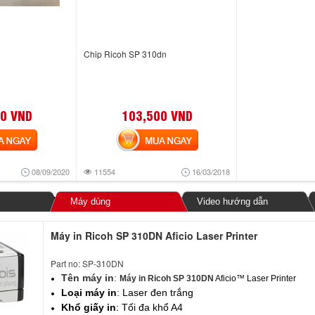
0
Chip Ricoh SP 310dn
0 VND
103,500 VND
NGAY
MUA NGAY
08/09/2020
11554
16/03/2018
Máy dùng
Video hướng dẫn
Máy in Ricoh SP 310DN Aficio Laser Printer
Part no: SP-310DN
Tên máy in
:
Máy in Ricoh SP 310DN
Aficio™ Laser Printer
Loại máy in
: Laser đen trắng
Khổ giấy in
: Tối đa khổ A4