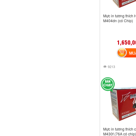
Mực in tương thích 
M404dn (có Chip)
1,650,0
MUA 
9213
Mực in tương thích 
M430f (76A có chip