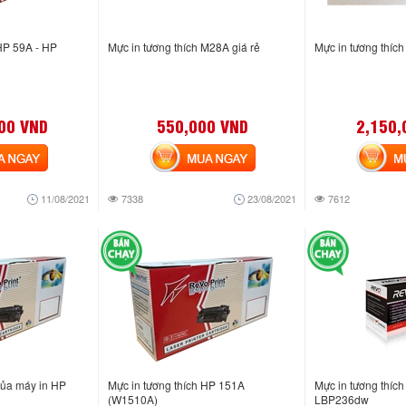
HP 59A - HP
Mực in tương thích M28A giá rẻ
Mực in tương thíc
00 VND
550,000 VND
2,150,
NGAY
MUA NGAY
MUA
11/08/2021
7338
23/08/2021
7612
của máy in HP
Mực in tương thích HP 151A
Mực in tương thíc
)
(W1510A)
LBP236dw