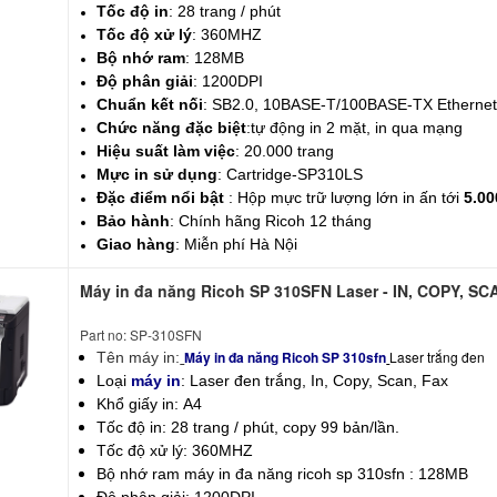
Tốc độ in
: 28 trang / phút
Tốc độ xử lý
: 360MHZ
Bộ nhớ ram
: 128MB
Độ phân giải
: 1200DPI
Chuẩn kết nối
: SB2.0, 10BASE-T/100BASE-TX Etherne
Chức năng đặc biệt
:tự động in 2 mặt, in qua mạng
Hiệu suất làm việc
: 20.000 trang
Mực in sử dụng
: Cartridge-SP310LS
Đặc điểm nổi bật
: Hộp mực trữ lượng lớn in ấn tới
5.00
Bảo hành
: Chính hãng Ricoh 12 tháng
Giao hàng
: Miễn phí Hà Nội
Máy in đa năng Ricoh SP 310SFN Laser - IN, COPY, SC
Part no: SP-310SFN
Máy in đa năng Ricoh SP 310
sfn
Laser trắng đen
Tên máy in:
Loại
máy in
: Laser đen trắng, In, Copy, Scan, Fax
Khổ giấy in: A4
Tốc độ in: 28 trang / phút, copy 99 bản/lần.
Tốc độ xử lý: 360MHZ
Bộ nhớ ram
máy in đa năng ricoh sp 310sfn
: 128MB