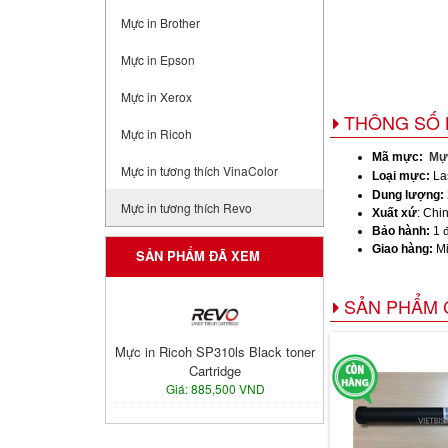
Mực in Brother
Mực in Epson
Mực in Xerox
THÔNG SỐ 
Mực in Ricoh
Mã mực:
Mực
Mực in tương thích VinaColor
Loại mực:
La
Dung lượng:
Mực in tương thích Revo
Xuất xứ
: Chi
Bảo hành:
1 đ
Giao hàng:
Mi
SẢN PHẨM ĐÃ XEM
SẢN PHẨM 
Mực in Ricoh SP310ls Black toner
Cartridge
Giá: 885,500 VND