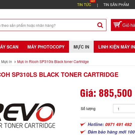
TIN TỨC
TIN SẢN PHẨM
ÁY SCAN
MÁY PHOTOCOPY
MỰC IN
LINH KIỆN MÁY IN
Mực in
Mực in Ricoh SP310ls Black toner Cartridge
COH SP310LS BLACK TONER CARTRIDGE
Giá:
885,500
Số lượng
Hotline:
0971 491 492
Đảm bảo hàng mới 100