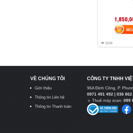
1,850,0
MUA 
5236
VỀ CHÚNG TÔI
CÔNG TY TNHH VIỆ
96A Định Công, P. Phươn
Giới thiệu
0971 491 492 | 036 862
Thông tin Liên hệ
☼
Thuê máy scan:
089 
Thông tin Thanh toán