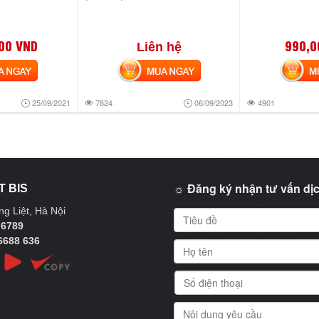
00 VND
990,0
Liên hệ
NGAY
MUA NGAY
MUA
25/09/2021
7824
06/09/2023
4901
☼ Đăng ký nhận tư vấn dịc
T BIS
g Liệt, Hà Nội
 6789
6688 636