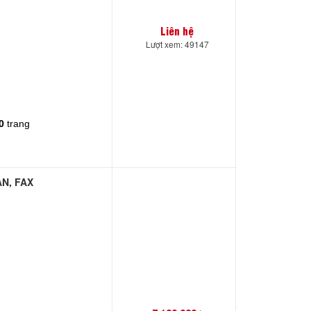
Liên hệ
Lượt xem: 49147
t
0
trang
AN, FAX