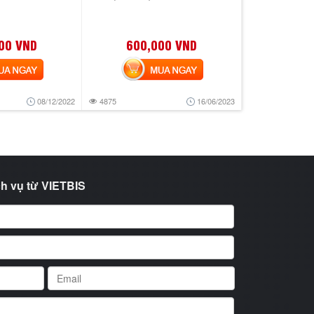
00 VND
600,000 VND
 NGAY
MUA NGAY
08/12/2022
4875
16/06/2023
h vụ từ VIETBIS