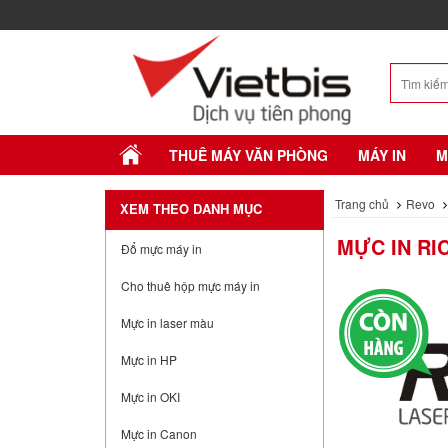
THUÊ MÁY VĂN PHÒNG
MÁY IN
M
Trang chủ
Revo
XEM THEO DANH MỤC
MỰC IN RI
Đổ mực máy in
Cho thuê hộp mực máy in
Mực in laser màu
Mực in HP
Mực in OKI
Mực in Canon