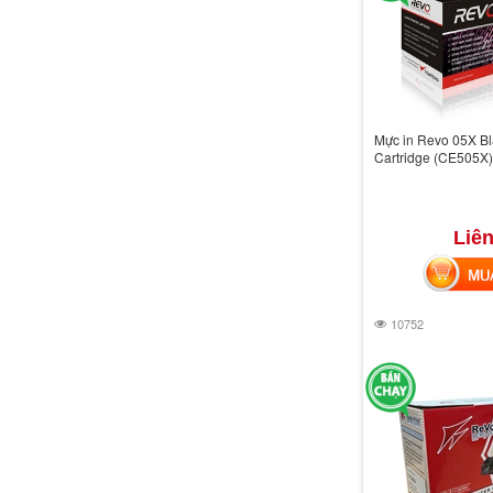
Mực in Revo 05X Bl
Cartridge (CE505X)
Liên
MUA 
10752