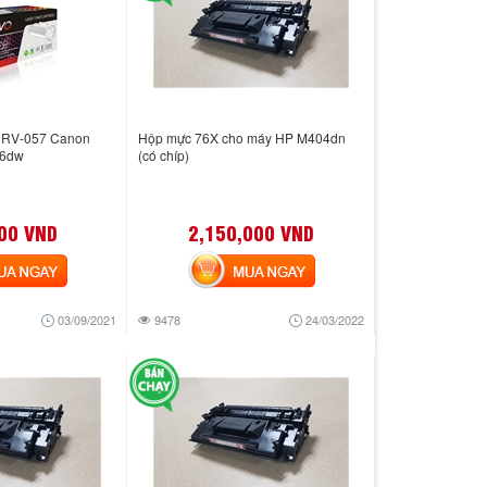
h RV-057 Canon
Hộp mực 76X cho máy HP M404dn
26dw
(có chíp)
00 VND
2,150,000 VND
 NGAY
MUA NGAY
03/09/2021
9478
24/03/2022