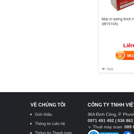
Mực in tương thích
(W1510A)
Liên
MUA 
7826
VỀ CHÚNG TÔI
CÔNG TY TNHH VIỆ
96A Định Công, P. Phươn
Giới thiệu
0971 491 492 | 036 862
Thông tin Liên hệ
☼
Thuê máy scan:
089 
Thông tin Thanh toán