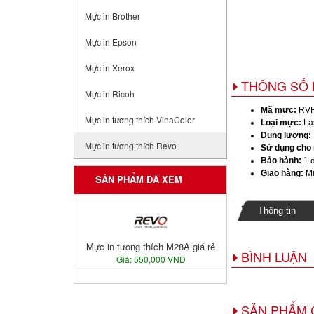
Mực in Brother
Mực in Epson
Mực in Xerox
THÔNG SỐ 
Mực in Ricoh
Mã mực:
RVH
Mực in tương thích VinaColor
Loại mực:
Las
Dung lượng:
Mực in tương thích Revo
Sử dụng cho
Bảo hành:
1 đ
Giao hàng:
Mi
SẢN PHẨM ĐÃ XEM
Thông tin
Mực in tương thích M28A giá rẻ
BÌNH LUẬN
Giá: 550,000 VND
SẢN PHẨM 