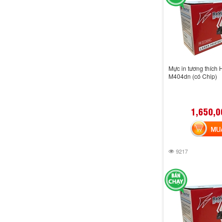
Mực in tương thích 
M404dn (có Chip)
1,650,0
MUA 
9217