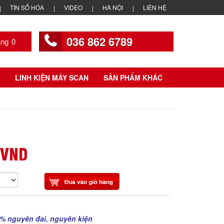
TIN SỐ HÓA
VIDEO
HÀ NỘI
LIÊN HỆ
036 862 6789
0
LINH KIỆN MÁY SCAN
SẢN PHẨM KHÁC
 VND
% nguyên đai, nguyên kiện