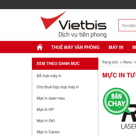
THUÊ MÁY VĂN PHÒNG
MÁY IN
M
Trang chủ
Revo
XEM THEO DANH MỤC
MỰC IN TƯ
Đổ mực máy in
Cho thuê hộp mực máy in
Mực in laser màu
Mực in HP
Mực in OKI
Mực in Canon