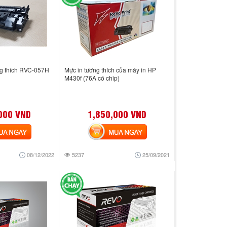
ng thích RVC-057H
Mực in tương thích của máy in HP
M430f (76A có chip)
000 VND
1,850,000 VND
 NGAY
MUA NGAY
08/12/2022
5237
25/09/2021