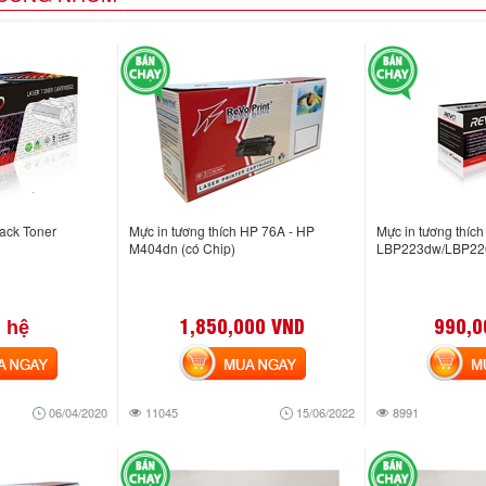
ack Toner
Mực in tương thích HP 76A - HP
Mực in tương thíc
M404dn (có Chip)
LBP223dw/LBP2
1,850,000 VND
990,0
 hệ
NGAY
MUA NGAY
MUA
06/04/2020
11045
15/06/2022
8991