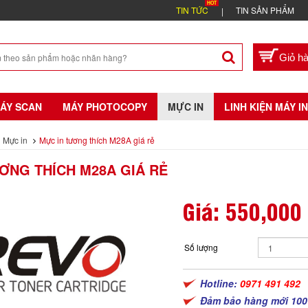
TIN TỨC
TIN SẢN PHẨM
ÁY SCAN
MÁY PHOTOCOPY
MỰC IN
LINH KIỆN MÁY IN
Mực in
Mực in tương thích M28A giá rẻ
ƠNG THÍCH M28A GIÁ RẺ
Giá:
550,000
Số lượng
Hotline:
0971 491 492
Đảm bảo hàng mới 100