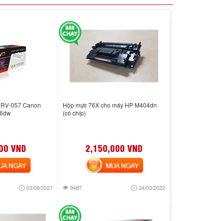
h RV-057 Canon
Hộp mực 76X cho máy HP M404dn
26dw
(có chíp)
00 VND
2,150,000 VND
 NGAY
MUA NGAY
03/09/2021
9487
24/03/2022