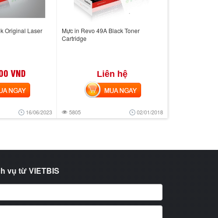
k Original Laser
Mực in Revo 49A Black Toner
Cartridge
00 VND
Liên hệ
 NGAY
MUA NGAY
16/06/2023
5805
02/01/2018
h vụ từ VIETBIS