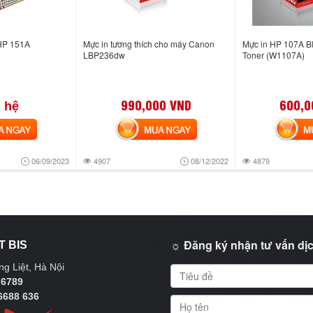
 HP 151A
Mực in tương thích cho máy Canon
Mực in HP 107A Bl
LBP236dw
Toner (W1107A)
990,000 VND
600,0
 hệ
NGAY
MUA NGAY
MUA
06/09/2023
4907
08/12/2022
4879
☼ Đăng ký nhận tư vấn dịc
T BIS
g Liệt, Hà Nội
 6789
6688 636