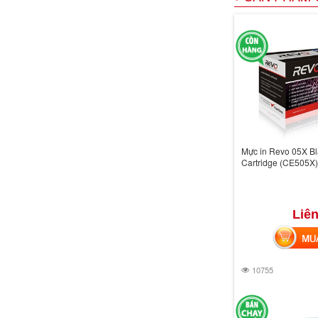
Mực in Revo 05X Bl
Cartridge (CE505X)
Liên
MUA 
10755