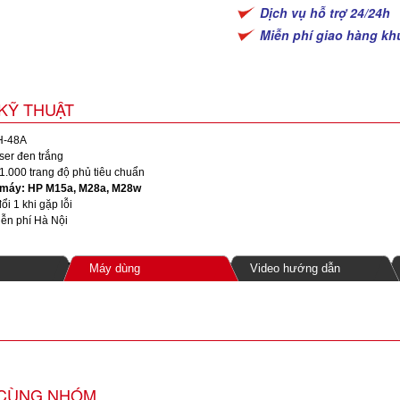
Dịch vụ hỗ trợ 24/24h
Miễn phí giao hàng kh
KỸ THUẬT
-48A
er đen trắng
1.000 trang độ phủ tiêu chuẩn
 máy: HP M15a, M28a, M28w
ổi 1 khi gặp lỗi
ễn phí Hà Nội
Máy dùng
Video hướng dẫn
CÙNG NHÓM