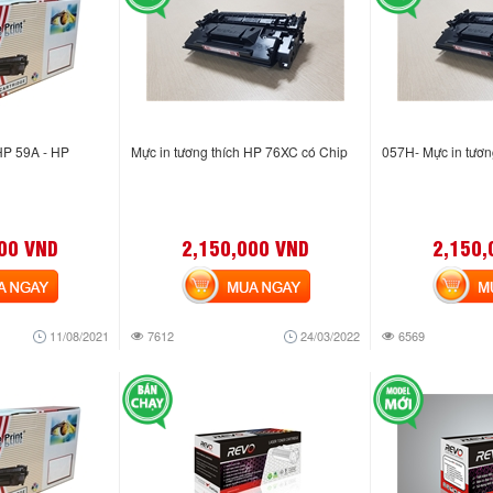
HP 59A - HP
Mực in tương thích HP 76XC có Chip
057H- Mực in tươ
00 VND
2,150,000 VND
2,150,
NGAY
MUA NGAY
MUA
11/08/2021
7612
24/03/2022
6569