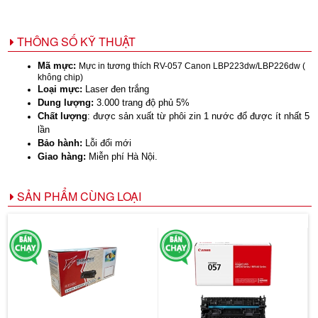
THÔNG SỐ KỸ THUẬT
Mã mực:
Mực in tương thích RV-057 Canon LBP223dw/LBP226dw (
không chip)
Loại mực:
Laser đen trắng
Dung lượng:
3.000 trang độ phủ 5%
Chất lượng
: được sản xuất từ phôi zin 1 nước đổ được ít nhất 5
lần
Bảo hành:
Lỗi đổi mới
Giao hàng:
Miễn phí Hà Nội.
SẢN PHẨM CÙNG LOẠI