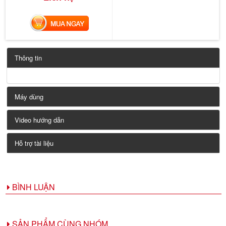
MUA NGAY
Thông tin
Máy dùng
Video hướng dẫn
Hỗ trợ tài liệu
BÌNH LUẬN
SẢN PHẨM CÙNG NHÓM