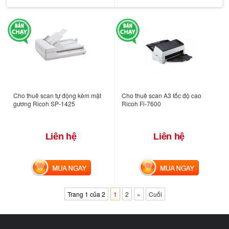
Cho thuê scan tự động kèm mặt
Cho thuê scan A3 tốc độ cao
gương Ricoh SP-1425
Ricoh Fi-7600
Liên hệ
Liên hệ
MUA NGAY
MUA NGAY
Trang 1 của 2
1
2
»
Cuối