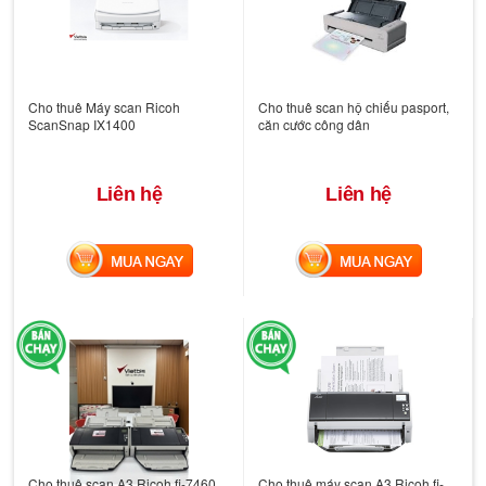
Cho thuê Máy scan Ricoh
Cho thuê scan hộ chiếu pasport,
ScanSnap IX1400
căn cước công dân
Liên hệ
Liên hệ
MUA NGAY
MUA NGAY
Cho thuê scan A3 Ricoh fi-7460
Cho thuê máy scan A3 Ricoh fi-