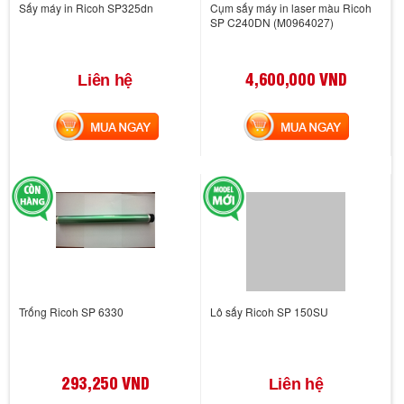
Sấy máy in Ricoh SP325dn
Cụm sấy máy in laser màu Ricoh
SP C240DN (M0964027)
4,600,000 VND
Liên hệ
MUA NGAY
MUA NGAY
Trống Ricoh SP 6330
Lô sấy Ricoh SP 150SU
293,250 VND
Liên hệ