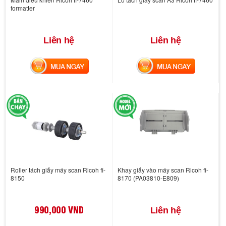
formatter
Liên hệ
Liên hệ
MUA NGAY
MUA NGAY
Roller tách giấy máy scan Ricoh fi-
Khay giấy vào máy scan Ricoh fi-
8150
8170 (PA03810-E809)
990,000 VND
Liên hệ