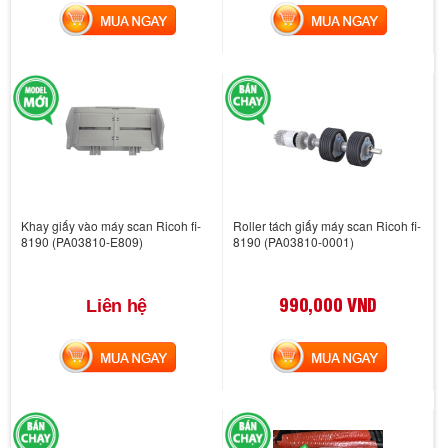
MUA NGAY
MUA NGAY
Khay giấy vào máy scan Ricoh fi-
Roller tách giấy máy scan Ricoh fi-
8190 (PA03810-E809)
8190 (PA03810-0001)
990,000 VND
Liên hệ
MUA NGAY
MUA NGAY