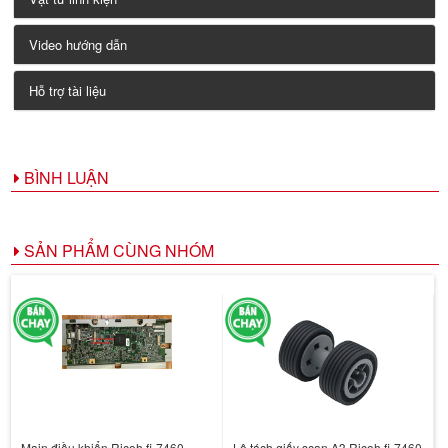
Video hướng dẫn
Hỗ trợ tài liệu
BÌNH LUẬN
SẢN PHẨM CÙNG NHÓM
Main điều khiển Ricoh fi-7460
Lô tách giấy scan A3 Ricoh fi-7460