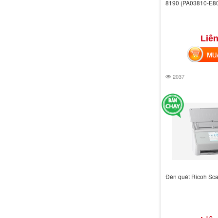
8190 (PA03810-E8
Liên
MUA 
2037
Đèn quét Ricoh Sc