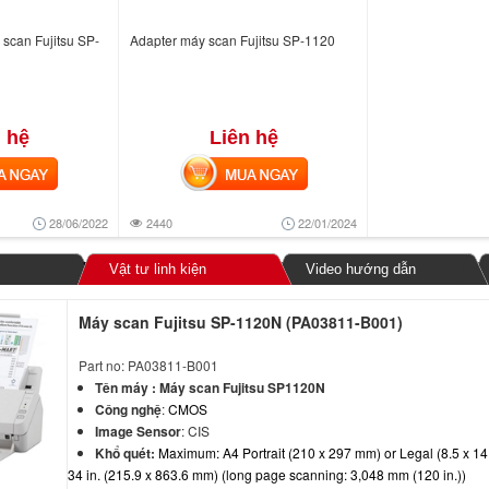
scan Fujitsu SP-
Adapter máy scan Fujitsu SP-1120
 hệ
Liên hệ
NGAY
MUA NGAY
28/06/2022
2440
22/01/2024
Vật tư linh kiện
Video hướng dẫn
Máy scan Fujitsu SP-1120N (PA03811-B001)
Part no: PA03811-B001
Tên máy :
Máy scan Fujitsu SP1120N
Công nghệ
:
CMOS
Image Sensor
: CIS
Khổ quét:
Maximum: A4 Portrait (210 x 297 mm) or Legal (8.5 x 14 
34 in. (215.9 x 863.6 mm) (long page scanning: 3,048 mm (120 in.))