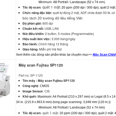
Minimum: A8 Portrait / Landscape (52 x 74 mm)
quét 1 mặt
Tốc độ scan:
: 20 ppm (200 dpi / 300 dpi); quét 2 mặt
Chức năng đặc biệt
: quét tự động 2 mặt, ADF chứa được 50 tờ, có
bóc tách 20 trường dữ liệu tiếng Việt
Độ phân giải:
600 dpi
Chuẩn kết nối:
USB, LAN
Nút điều khiển
: 2 button, 5 modes (Programmable)
Hiệu suất làm việc:
3.000 trang/ngày
Bảo hành:
Chính hãng 12 tháng
Giao hàng:
Miễn phí Hà Nội
Xem thêm các dòng sản phẩm khác tại chuyên mục>>
Máy Scan Chín
Máy scan Fujitsu SP1120
Part no: SP-1120
Tên máy :
Máy scan Fujitsu SP1120
Công nghệ
:
CMOS
Image Sensor
: CIS
Khổ quét:
Maximum: A4 Portrait (210 x 297 mm) or Legal (8.5 x 14 
34 in. (215.9 x 863.6 mm) (long page scanning: 3,048 mm (120 in.))
Minimum: A8 Portrait / Landscape (52 x 74 mm)
Tốc độ scan:
quét 1 mặt
: 20 ppm (200 dpi / 300 dpi); quét 2 mặt
: 