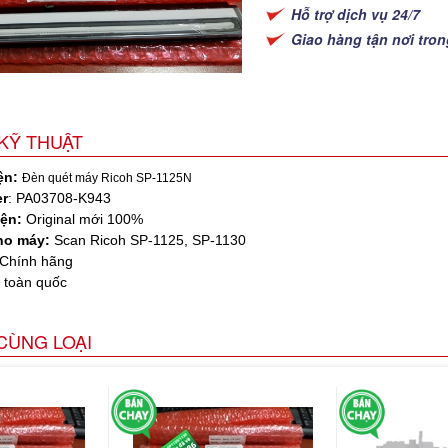
Hỗ trợ dịch vụ 24/7
Giao hàng tận nơi tro
KỸ THUẬT
ện:
Đèn quét máy Ricoh SP-1125N
r
: PA03708-K943
iện:
Original mới 100%
ho máy:
Scan Ricoh SP-1125, SP-1130
Chính hãng
:
toàn quốc
CÙNG LOẠI