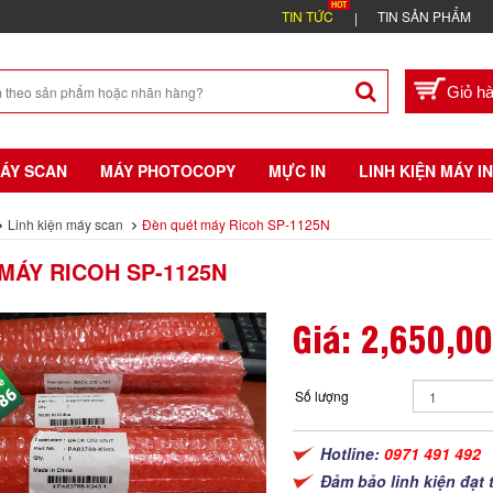
TIN TỨC
TIN SẢN PHẨM
ÁY SCAN
MÁY PHOTOCOPY
MỰC IN
LINH KIỆN MÁY IN
Linh kiện máy scan
Đèn quét máy Ricoh SP-1125N
MÁY RICOH SP-1125N
Giá:
2,650,0
Số lượng
Hotline:
0971 491 492
Đảm bảo linh kiện đạt 