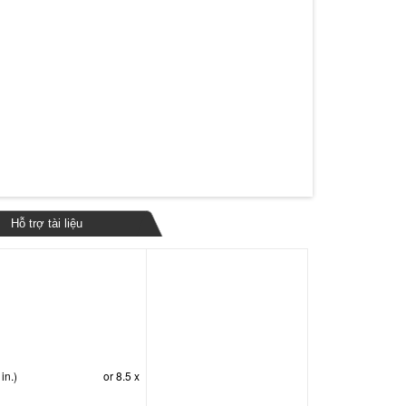
Hỗ trợ tài liệu
in.)
or 8.5 x