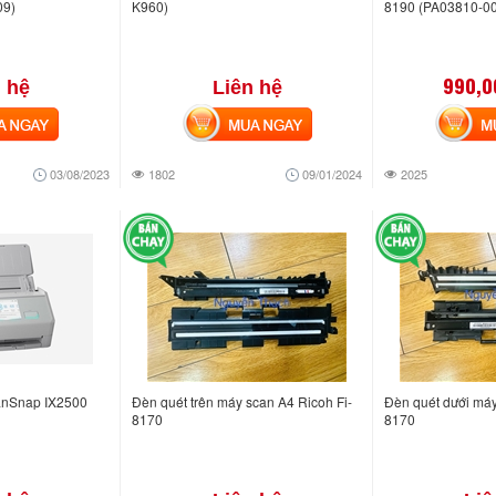
09)
K960)
8190 (PA03810-0
990,0
 hệ
Liên hệ
NGAY
MUA NGAY
MUA
03/08/2023
1802
09/01/2024
2025
anSnap IX2500
Đèn quét trên máy scan A4 Ricoh Fi-
Đèn quét dưới máy
8170
8170