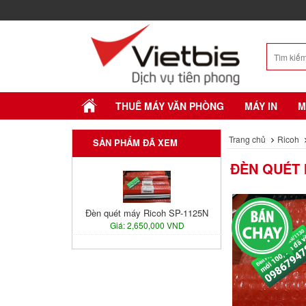
THUÊ MÁY VĂN PHÒNG
MÁY IN
M
Trang chủ
Ricoh
SẢN PHẨM ĐÃ XEM
ĐÈN QUÉT 
Đèn quét máy Ricoh SP-1125N
Giá: 2,650,000 VND