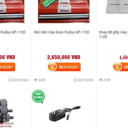
Fujitsu SP-1120
Đèn trên máy Scan Fujitsu SP-1120
Khay đỡ giấy máy 
1120
00 VND
2,650,000 VND
Liê
NGAY
MUA NGAY
MUA
22/01/2024
3478
22/01/2024
2195