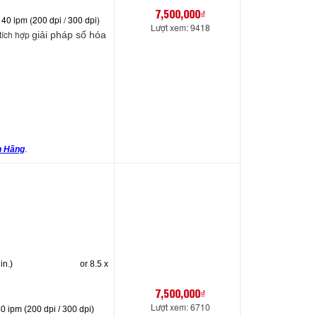
7,500,000₫
: 40 ipm (200 dpi / 300 dpi)
Lượt xem: 9418
 tích hợp
giải pháp số hóa
h Hãng
.
in.)
or 8.5 x
7,500,000₫
Lượt xem: 6710
40 ipm (200 dpi / 300 dpi)