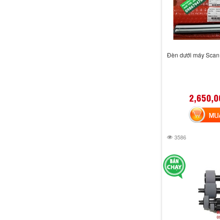
Đèn dưới máy Scan 
2,650,0
MUA 
3586