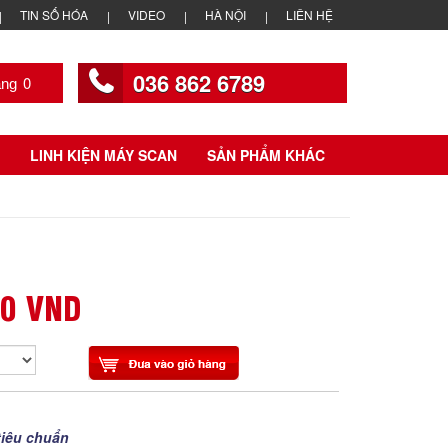
TIN SỐ HÓA
VIDEO
HÀ NỘI
LIÊN HỆ
036 862 6789
0
LINH KIỆN MÁY SCAN
SẢN PHẨM KHÁC
00 VND
tiêu chuẩn