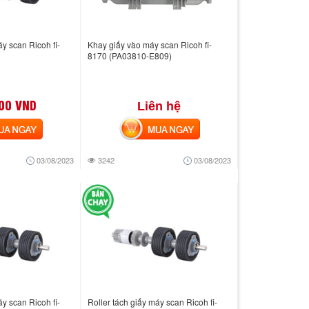
áy scan Ricoh fi-
Khay giấy vào máy scan Ricoh fi-
8170 (PA03810-E809)
00 VND
Liên hệ
 NGAY
MUA NGAY
03/08/2023
3242
03/08/2023
áy scan Ricoh fi-
Roller tách giấy máy scan Ricoh fi-