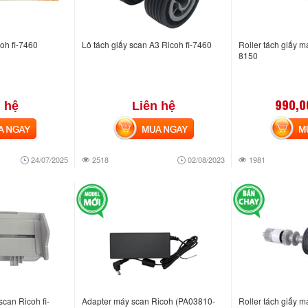
oh fi-7460
Lô tách giấy scan A3 Ricoh fi-7460
Roller tách giấy m
8150
990,0
 hệ
Liên hệ
NGAY
MUA NGAY
MUA
24/07/2025
2518
02/08/2023
1981
can Ricoh fi-
Adapter máy scan Ricoh (PA03810-
Roller tách giấy m