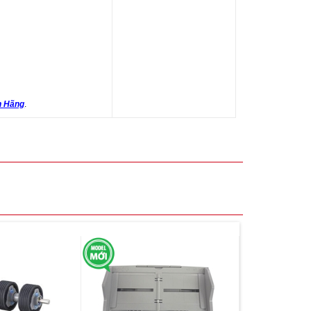
h Hãng
.