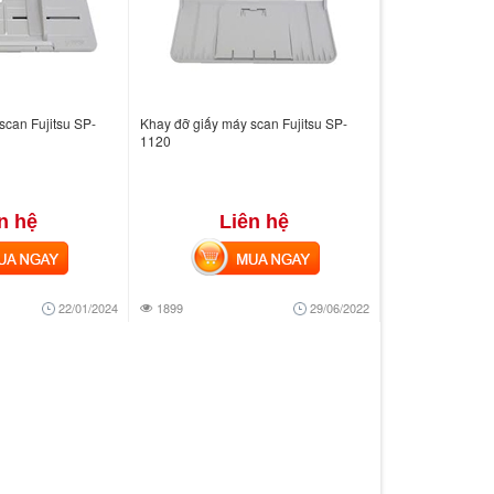
scan Fujitsu SP-
Khay đỡ giấy máy scan Fujitsu SP-
1120
n hệ
Liên hệ
 NGAY
MUA NGAY
22/01/2024
1899
29/06/2022