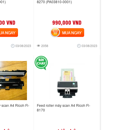
001)
8270 (PA03810-0001)
00 VND
990,000 VND
 NGAY
MUA NGAY
03/08/2023
2058
03/08/2023
 scan A4 Ricoh Fi-
Feed roller máy scan A4 Ricoh Fi-
8170