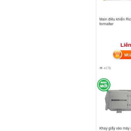
Main điều khiển Ric
formatter
Liên
MUA 
4176
Khay giấy vào máy s