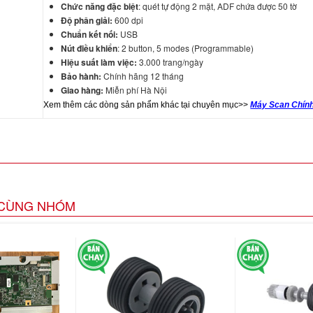
Chức năng đặc biệt
: quét tự động 2 mặt, ADF chứa được 50 tờ
Độ phân giải:
600 dpi
Chuẩn kết nối:
USB
Nút điều khiển
: 2 button, 5 modes (Programmable)
Hiệu suất làm việc:
3.000 trang/ngày
Bảo hành:
Chính hãng 12 tháng
Giao hàng:
Miễn phí Hà Nội
Xem thêm các dòng sản phẩm khác tại chuyên mục>>
Máy Scan Chín
CÙNG NHÓM