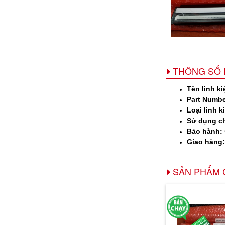
THÔNG SỐ 
Tên linh ki
Part Numbe
Loại linh k
Sử dụng c
Bảo hành:
Giao hàng
SẢN PHẨM 