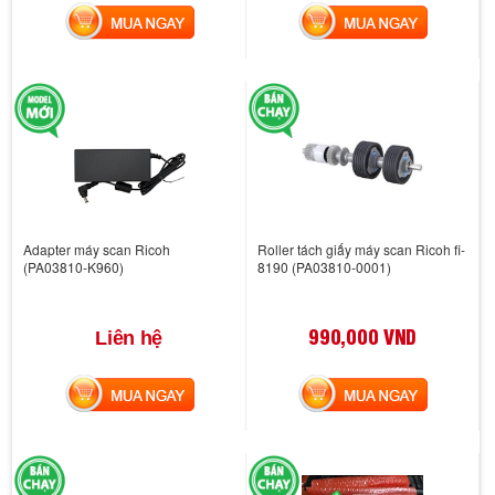
MUA NGAY
MUA NGAY
Adapter máy scan Ricoh
Roller tách giấy máy scan Ricoh fi-
(PA03810-K960)
8190 (PA03810-0001)
990,000 VND
Liên hệ
MUA NGAY
MUA NGAY