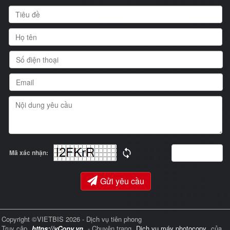
Mã xác nhận:
Gửi yêu cầu
Copyright ©VIETBIS 2026 - Dịch vụ tiên phong
Truy cập
https://vCopy.vn
- Chuyên trang
Dịch vụ máy photocopy
của