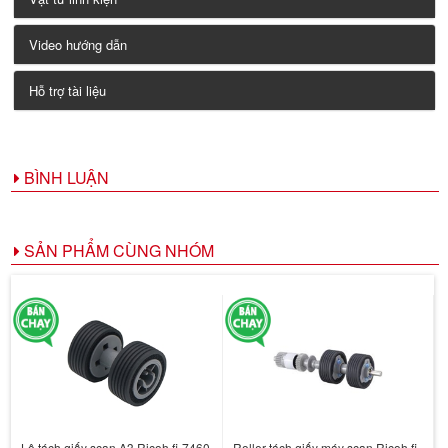
Video hướng dẫn
Hỗ trợ tài liệu
BÌNH LUẬN
SẢN PHẨM CÙNG NHÓM
Lô tách giấy scan A3 Ricoh fi-7460
Roller tách giấy máy scan Ricoh fi-