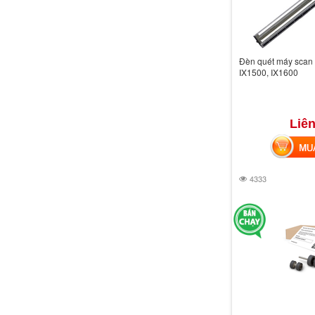
Đèn quét máy scan 
IX1500, IX1600
Liên
MUA 
4333