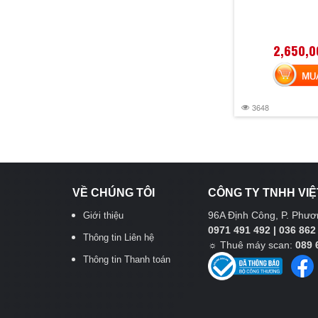
2,650,0
MUA 
3648
VỀ CHÚNG TÔI
CÔNG TY TNHH VIỆ
96A Định Công, P. Phươn
Giới thiệu
0971 491 492 | 036 862
Thông tin Liên hệ
☼
Thuê máy scan:
089 
Thông tin Thanh toán