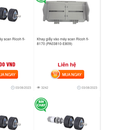
áy scan Ricoh fi-
Khay giấy vào máy scan Ricoh fi-
8170 (PA03810-E809)
00 VND
Liên hệ
 NGAY
MUA NGAY
03/08/2023
3242
03/08/2023