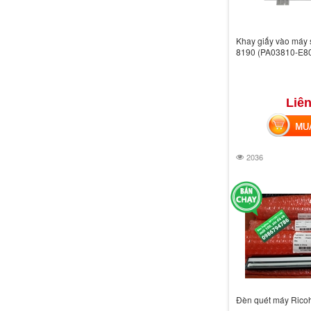
Khay giấy vào máy s
8190 (PA03810-E8
Liên
MUA 
2036
Đèn quét máy Rico