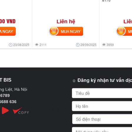
00 VND
Liên hệ
Liê
NGAY
MUA NGAY
MUA
23/08/2025
2111
29/09/2025
3959
☼ Đăng ký nhận tư vấn dịc
T BIS
g Liệt, Hà Nội
 6789
6688 636