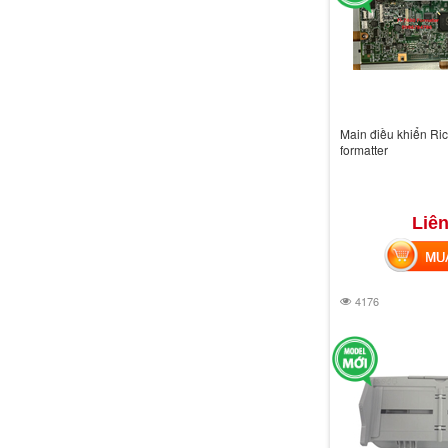
Main điều khiển Ric
formatter
Liên
MUA 
4176