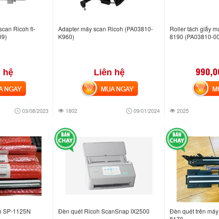
can Ricoh fi-
Adapter máy scan Ricoh (PA03810-
Roller tách giấy m
09)
K960)
8190 (PA03810-0
990,0
 hệ
Liên hệ
NGAY
MUA NGAY
MUA
03/08/2023
1802
09/01/2024
2025
h SP-1125N
Đèn quét Ricoh ScanSnap IX2500
Đèn quét trên máy
8170