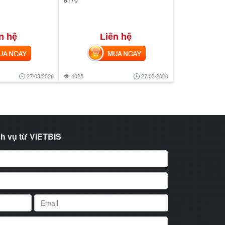
n hệ
Liên hệ
 NGAY
MUA NGAY
27/03/2026
4025
27/03/2026
h vụ từ VIETBIS