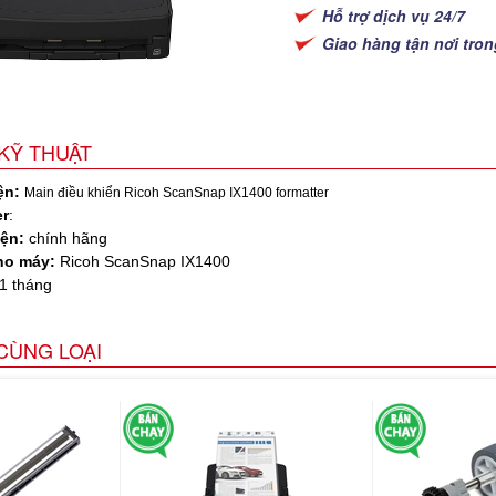
Hỗ trợ dịch vụ 24/7
Giao hàng tận nơi tro
KỸ THUẬT
ện:
Main điều khiển Ricoh ScanSnap IX1400 formatter
r
:
iện:
chính hãng
ho máy:
Ricoh ScanSnap IX1400
1 tháng
CÙNG LOẠI