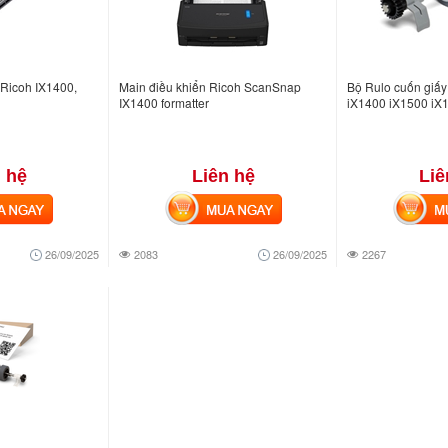
Ricoh IX1400,
Main điều khiển Ricoh ScanSnap
Bộ Rulo cuốn giấ
IX1400 formatter
iX1400 iX1500 iX
 hệ
Liên hệ
Liê
NGAY
MUA NGAY
MUA
26/09/2025
2083
26/09/2025
2267