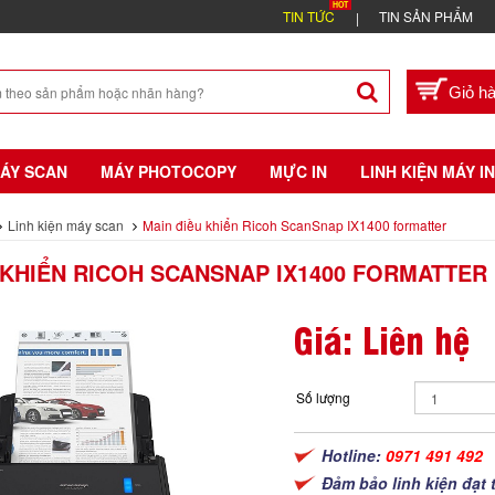
TIN TỨC
TIN SẢN PHẨM
ÁY SCAN
MÁY PHOTOCOPY
MỰC IN
LINH KIỆN MÁY IN
Linh kiện máy scan
Main điều khiển Ricoh ScanSnap IX1400 formatter
 KHIỂN RICOH SCANSNAP IX1400 FORMATTER
Giá: Liên hệ
Số lượng
Hotline:
0971 491 492
Đảm bảo linh kiện đạt 