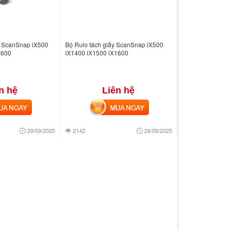
y ScanSnap iX500
Bộ Rulo tách giấy ScanSnap iX500
1600
iX1400 iX1500 iX1600
n hệ
Liên hệ
 NGAY
MUA NGAY
29/09/2025
2142
26/09/2025