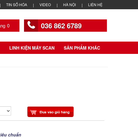
TIN SỐ HÓA
VIDEO
HÀ NỘI
LIÊN HỆ
036 862 6789
0
LINH KIỆN MÁY SCAN
SẢN PHẨM KHÁC
tiêu chuẩn