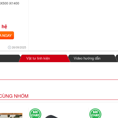
iX500 iX1400
 hệ
NGAY
26/09/2025
Vật tư linh kiện
Video hướng dẫn
CÙNG NHÓM