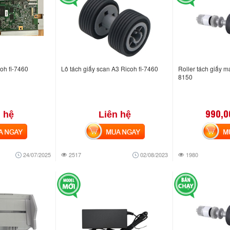
oh fi-7460
Lô tách giấy scan A3 Ricoh fi-7460
Roller tách giấy m
8150
990,0
 hệ
Liên hệ
NGAY
MUA NGAY
MUA
24/07/2025
2517
02/08/2023
1980