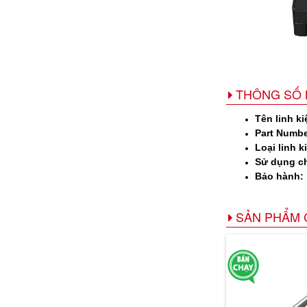
THÔNG SỐ 
Tên linh ki
Part Numbe
Loại linh k
Sử dụng c
Bảo hành:
SẢN PHẨM 