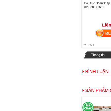
Bộ Rulo ScanSnap 
iX1500 iX1600
Liên
MUA 
1908
Thông tin
BÌNH LUẬN
SẢN PHẨM 