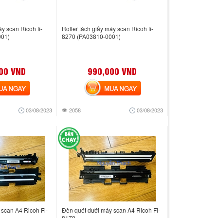
áy scan Ricoh fi-
Roller tách giấy máy scan Ricoh fi-
001)
8270 (PA03810-0001)
00 VND
990,000 VND
 NGAY
MUA NGAY
03/08/2023
2058
03/08/2023
 scan A4 Ricoh Fi-
Đèn quét dưới máy scan A4 Ricoh Fi-
8170