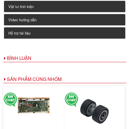
Vật tư linh kiện
Video hướng dẫn
Hỗ trợ tài liệu
BÌNH LUẬN
SẢN PHẨM CÙNG NHÓM