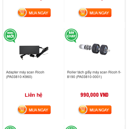
MUA NGAY
MUA NGAY
Adapter máy scan Ricoh
Roller tách giấy máy scan Ricoh fi-
(PA03810-K960)
8190 (PA03810-0001)
990,000 VND
Liên hệ
MUA NGAY
MUA NGAY