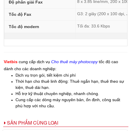
8 x 3.85 line/mm, 200 x 100d
Độ phân giải Fax
G3: 2 giây (200 x 100 dpi, J
Tốc độ Fax
Tối đa: 33.6 Kbps
Tốc độ modern
Vietbis
cung cấp dịch vụ
Cho thuê máy photocopy
tốc độ cao
dành cho các doanh nghiệp:
Dịch vụ trọn gói, tiết kiệm chi phí
Thời hạn cho thuê linh động: Thuê ngắn hạn, thuê theo sự
kiện, thuê dài hạn.
Hỗ trợ kỹ thuật chuyên nghiệp, nhanh chóng.
Cung cấp các dòng máy nguyên bản, ổn định, công suất
phù hợp với nhu cầu.
SẢN PHẨM CÙNG LOẠI