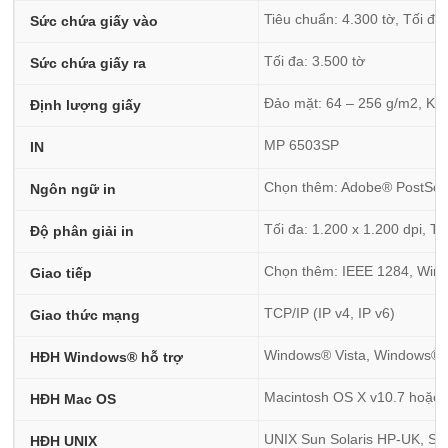
Tiêu chuẩn: 4.300 tờ, Tối đa:
Sức chứa giấy vào
Tối đa: 3.500 tờ
Sức chứa giấy ra
Đảo mặt: 64 – 256 g/m2, Kha
Định lượng giấy
MP 6503SP
IN
Chọn thêm: Adobe® PostScri
Ngôn ngữ in
Tối đa: 1.200 x 1.200 dpi, Tố
Độ phân giải in
Chọn thêm: IEEE 1284, Wirel
Giao tiếp
TCP/IP (IP v4, IP v6)
Giao thức mạng
Windows® Vista, Windows® 
HĐH Windows® hỗ trợ
Macintosh OS X v10.7 hoặc 
HĐH Mac OS
UNIX Sun Solaris HP-UK, SC
HĐH UNIX