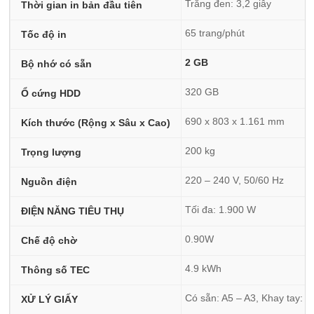
Trắng đen: 3,2 giây
Thời gian in bản đầu tiên
65 trang/phút
Tốc độ in
2 GB
Bộ nhớ có sẵn
320 GB
Ổ cứng HDD
690 x 803 x 1.161 mm
Kích thước (Rộng x Sâu x Cao)
200 kg
Trọng lượng
220 – 240 V, 50/60 Hz
Nguồn điện
Tối đa: 1.900 W
ĐIỆN NĂNG TIÊU THỤ
0.90W
Chế độ chờ
4.9 kWh
Thông số TEC
Có sẵn: A5 – A3, Khay tay: A3
XỬ LÝ GIẤY