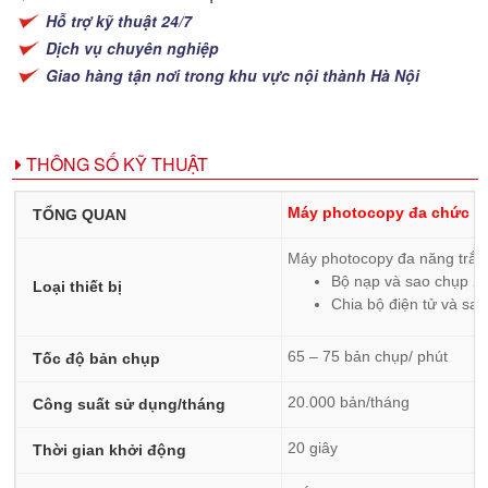
Hỗ trợ kỹ thuật 24/7
Dịch vụ chuyên nghiệp
Giao hàng tận nơi trong khu vực nội thành Hà Nội
THÔNG SỐ KỸ THUẬT
Máy photocopy đa ch
ư
́c 
TỔNG QUAN
Máy photocopy đa năng trắn
Bộ nạp và sao chụp 
Loại thiết bị
Chia bộ điện tử và sa
65 – 75 bản chụp/ phút
Tốc độ bản chụp
20.000 bản/tháng
Công suất sử dụng/tháng
20 giây
Thời gian khởi động