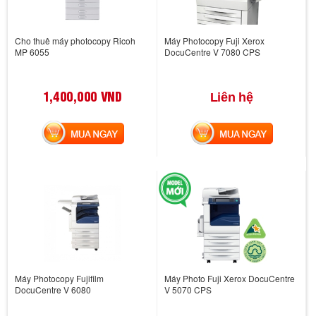
Cho thuê máy photocopy Ricoh
Máy Photocopy Fuji Xerox
MP 6055
DocuCentre V 7080 CPS
1,400,000 VND
Liên hệ
MUA NGAY
MUA NGAY
Máy Photocopy Fujifilm
Máy Photo Fuji Xerox DocuCentre
DocuCentre V 6080
V 5070 CPS