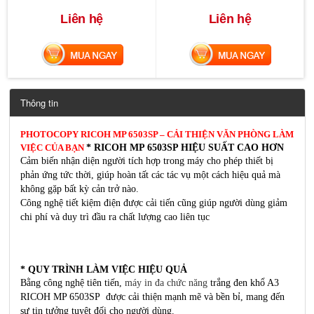
Liên hệ
Liên hệ
MUA NGAY
MUA NGAY
Thông tin
PHOTOCOPY RICOH MP 6503SP – CẢI THIỆN VĂN PHÒNG LÀM
* RICOH MP 6503SP HIỆU SUẤT CAO HƠN
VIỆC CỦA BẠN
Cảm biến nhận diện người tích hợp trong máy cho phép thiết bị
phản ứng tức thời, giúp hoàn tất các tác vụ một cách hiệu quả mà
không gặp bất kỳ cản trở nào.
Công nghệ tiết kiệm điện được cải tiến cũng giúp người dùng giảm
chi phí và duy trì đầu ra chất lượng cao liên tục
* QUY TRÌNH LÀM VIỆC HIỆU QUẢ
Bằng công nghệ tiên tiến,
máy in đa chức năng
trắng đen khổ A3
RICOH MP 6503SP được cải thiện mạnh mẽ và bền bỉ, mang đến
sự tin tưởng tuyệt đối cho người dùng.