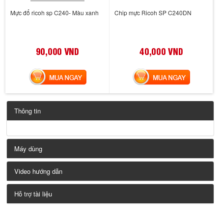
Mực đổ ricoh sp C240- Màu xanh
Chip mực Ricoh SP C240DN
90,000 VND
40,000 VND
MUA NGAY
MUA NGAY
Thông tin
Máy dùng
Video hướng dẫn
Hỗ trợ tài liệu