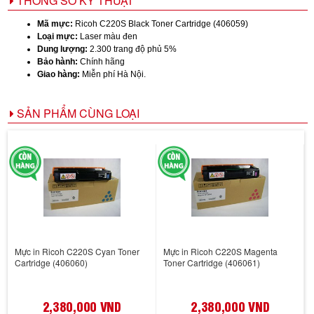
THÔNG SỐ KỸ THUẬT
Mã mực:
Ricoh C220S Black Toner Cartridge (406059)
Loại mực:
Laser màu đen
Dung lượng:
2.300 trang độ phủ 5%
Bảo hành:
Chính hãng
Giao hàng:
Miễn phí Hà Nội.
SẢN PHẨM CÙNG LOẠI
Mực in Ricoh C220S Cyan Toner
Mực in Ricoh C220S Magenta
Cartridge (406060)
Toner Cartridge (406061)
2,380,000 VND
2,380,000 VND