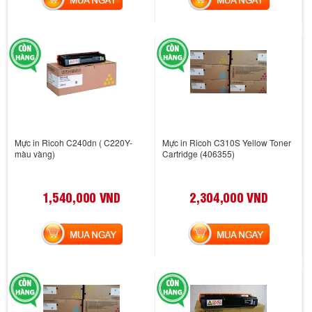
Mực in Ricoh C240dn ( C220Y-
Mực in Ricoh C310S Yellow Toner
màu vàng)
Cartridge (406355)
1,540,000 VND
2,304,000 VND
MUA NGAY
MUA NGAY