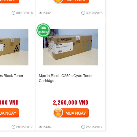
09/10/2018
5442
30/03/2016
s Black Toner
Mực in Ricoh C250s Cyan Toner
Cartridge
000 VND
2,260,000 VND
 NGAY
MUA NGAY
25/05/2017
5436
25/05/2017