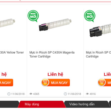
30A Yellow Toner
Mực in Ricoh SP C430A Magenta
Mực in Ricoh SP 
Toner Cartridge
Cartridge
 hệ
Liên hệ
Liê
NGAY
MUA NGAY
MUA
11/06/2018
4365
11/06/2018
4916
Máy dùng
Video hướng dẫn