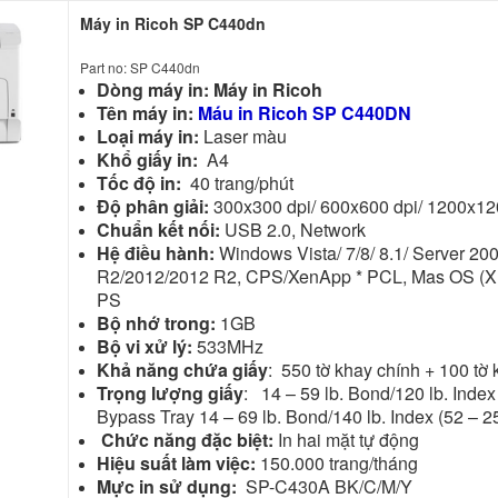
Máy in Ricoh SP C440dn
Part no: SP C440dn
Dòng máy in: Máy in Ricoh
Tên máy in:
Máu in Ricoh SP C440DN
Loại máy in:
Laser màu
Khổ giấy in:
A4
Tốc độ in:
40 trang/phút
Độ phân giải:
300x300 dpi/ 600x600 dpi/ 1200x12
Chuẩn kết nối:
USB 2.0, Network
Hệ điều hành:
Windows Vista/ 7/8/ 8.1/ Server 2
R2/2012/2012 R2, CPS/XenApp * PCL, Mas OS (X1
PS
Bộ nhớ trong:
1GB
Bộ vi xử lý:
533MHz
Khả năng chứa giấy
: 550 tờ khay chính + 100 tờ 
Trọng lượng giấy
: 14 – 59 lb. Bond/120 lb. Index
Bypass Tray 14 – 69 lb. Bond/140 lb. Index (52 – 
Chức năng đặc biệt:
In hai mặt tự động
Hiệu suất làm việc:
150.000 trang/tháng
Mực in sử dụng:
SP-C430A BK/C/M/Y