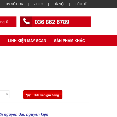
TIN SỐ HÓA
VIDEO
HÀ NỘI
LIÊN HỆ
036 862 6789
0
LINH KIỆN MÁY SCAN
SẢN PHẨM KHÁC
% nguyên đai, nguyên kiện