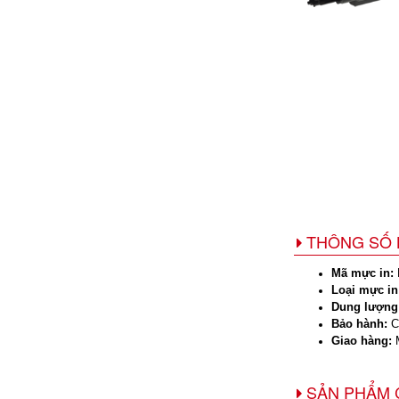
THÔNG SỐ 
Mã mực in:
M
Loại mực in
Dung lượng
Bảo hành:
Ch
Giao hàng:
M
SẢN PHẨM 