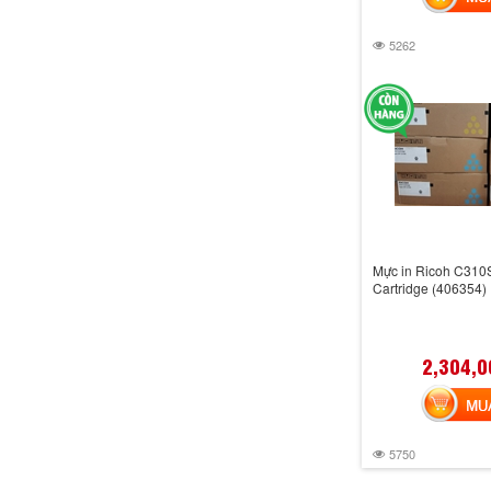
5262
Mực in Ricoh C310
Cartridge (406354)
2,304,0
MUA 
5750