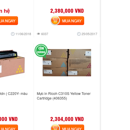
2,380,000 VND
n hệ
 NGAY
MUA NGAY
11/06/2018
6037
25/05/2017
0dn ( C220Y- màu
Mực in Ricoh C310S Yellow Toner
Cartridge (406355)
000 VND
2,304,000 VND
 NGAY
MUA NGAY