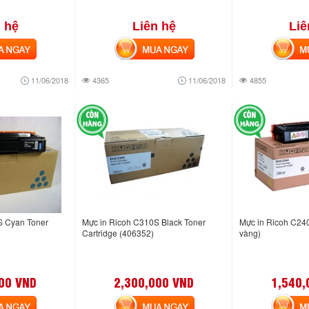
 hệ
Liên hệ
Liê
NGAY
MUA NGAY
MUA
11/06/2018
4365
11/06/2018
4855
S Cyan Toner
Mực in Ricoh C310S Black Toner
Mực in Ricoh C24
Cartridge (406352)
vàng)
00 VND
2,300,000 VND
1,540,
NGAY
MUA NGAY
MUA