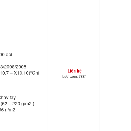
00 dpi
003/2008/2008
Liên hệ
0.7 – X10.10)*Chỉ
Lượt xem: 7881
khay tay
 (52 – 220 g/m2 )
256 g/m2