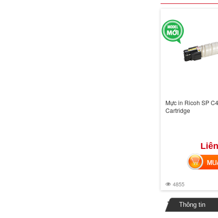
Mực in Ricoh SP C4
Cartridge
Liên
MUA 
4855
Thông tin