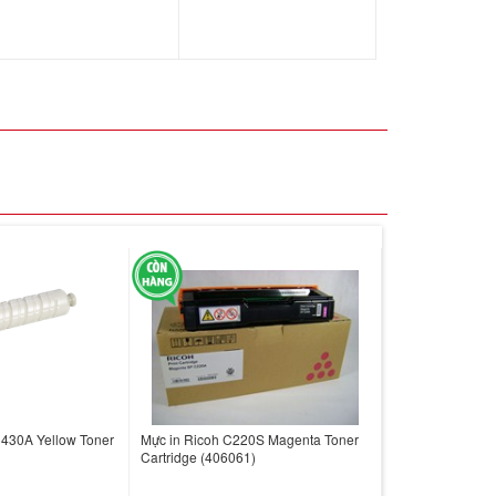
C430A Yellow Toner
Mực in Ricoh C220S Magenta Toner
Cartridge (406061)