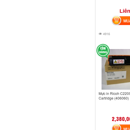
Liên
MUA 
4916
Mực in Ricoh C220
Cartridge (406060)
2,380,0
MUA 