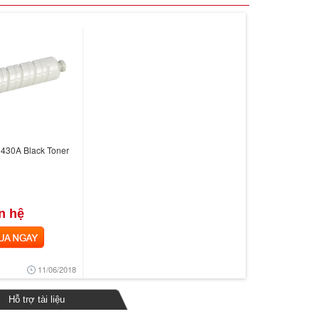
C430A Black Toner
n hệ
 NGAY
11/06/2018
Hỗ trợ tài liệu