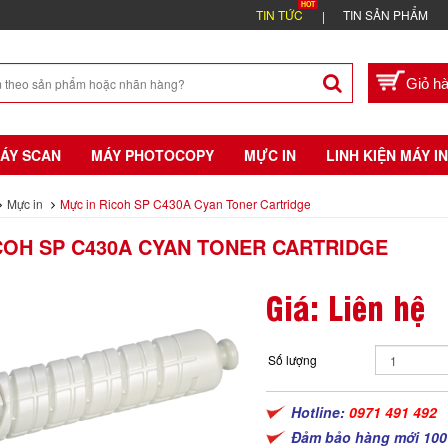
TIN TỨC
TIN SẢN PHẨM
ÁY SCAN
MÁY PHOTOCOPY
MỰC IN
LINH KIỆN MÁY IN
Mực in
Mực in Ricoh SP C430A Cyan Toner Cartridge
COH SP C430A CYAN TONER CARTRIDGE
Giá: Liên hệ
Số lượng
Hotline:
0971 491 492
Đảm bảo hàng mới 100