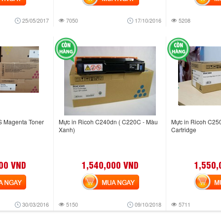
25/05/2017
7050
17/10/2016
5208
S Magenta Toner
Mực in Ricoh C240dn ( C220C - Màu
Mực in Ricoh C250
Xanh)
Cartridge
00 VND
1,540,000 VND
1,550,
NGAY
MUA NGAY
MUA
30/03/2016
5150
09/10/2018
5711