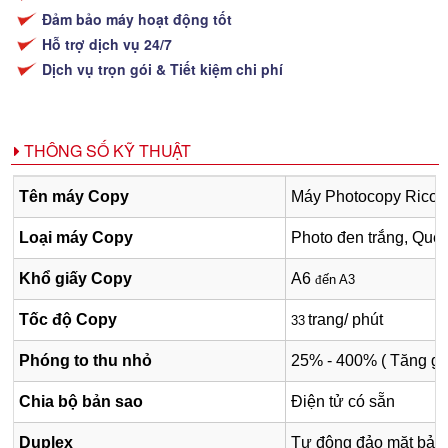
Đảm bảo máy hoạt động tốt
Hỗ trợ dịch vụ 24/7
Dịch vụ trọn gói & Tiết kiệm chi phí
THÔNG SỐ KỸ THUẬT
Tên máy Copy
Máy Photocopy Ricoh
Loại máy Copy
Photo đen trắng,
Quét,
Khổ giấy Copy
A6
đ
ến A3
Tốc độ Copy
trang/ phút
33
Phóng to thu nhỏ
25% - 400% ( Tăng gi
Chia bộ bản sao
Điện tử có sẵn
Duplex
Tự động đảo mặt bản 