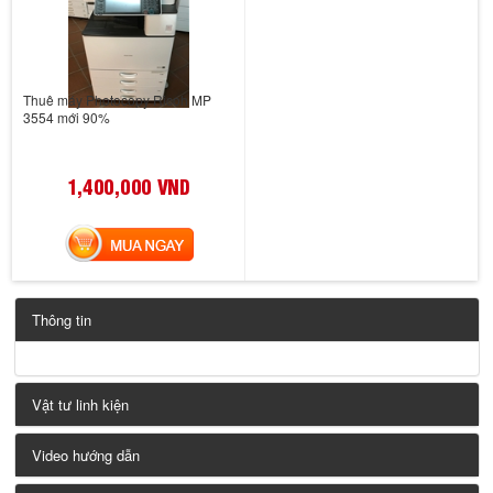
Thuê máy Photocopy Ricoh MP
3554 mới 90%
1,400,000 VND
MUA NGAY
Thông tin
Vật tư linh kiện
Video hướng dẫn