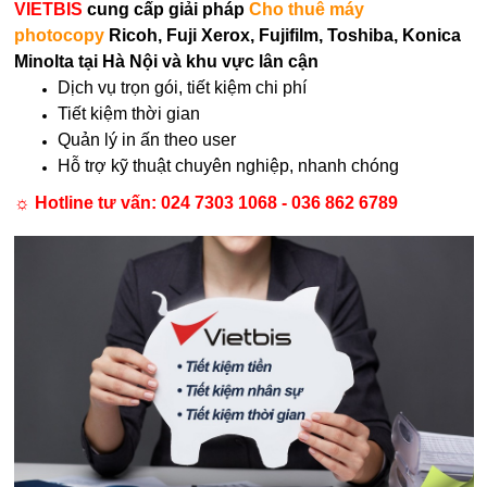
VIETBIS
cung cấp giải pháp
Cho thuê máy
photocopy
Ricoh, Fuji Xerox, Fujifilm, Toshiba, Konica
Minolta tại Hà Nội và khu vực lân cận
Dịch vụ trọn gói, tiết kiệm chi phí
Tiết kiệm thời gian
Quản lý in ấn theo user
Hỗ trợ kỹ thuật chuyên nghiệp, nhanh chóng
☼ Hotline tư vấn:
024 7303 1068 - 036 862 6789