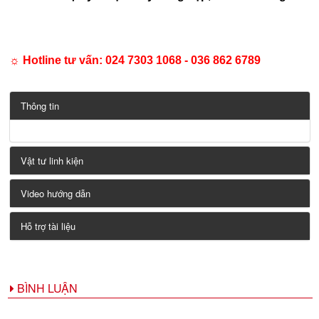
☼ Hotline tư vấn: 024 7303 1068 - 036 862 6789
Thông tin
Vật tư linh kiện
Video hướng dẫn
Hỗ trợ tài liệu
BÌNH LUẬN