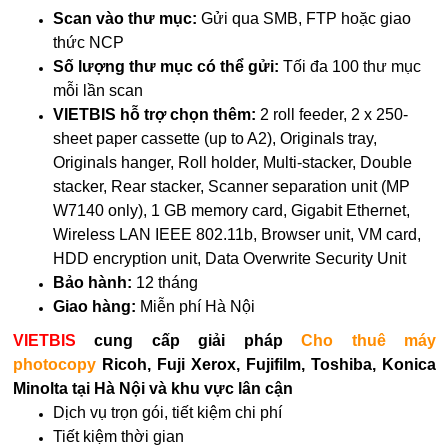
Scan vào thư mục:
Gửi qua SMB, FTP hoặc giao
thức NCP
Số lượng thư mục có thể gửi:
Tối đa 100 thư mục
mỗi lần scan
VIETBIS hỗ trợ chọn thêm:
2 roll feeder, 2 x 250-
sheet paper cassette (up to A2), Originals tray,
Originals hanger, Roll holder, Multi-stacker, Double
stacker, Rear stacker, Scanner separation unit (MP
W7140 only), 1 GB memory card, Gigabit Ethernet,
Wireless LAN IEEE 802.11b, Browser unit, VM card,
HDD encryption unit, Data Overwrite Security Unit
Bảo hành:
12 tháng
Giao hàng:
Miễn phí Hà Nội
VIETBIS
cung cấp giải pháp
Cho thuê máy
photocopy
Ricoh, Fuji Xerox, Fujifilm, Toshiba, Konica
Minolta tại Hà Nội và khu vực lân cận
Dịch vụ trọn gói, tiết kiệm chi phí
Tiết kiệm thời gian