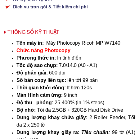
Dịch vụ trọn gói & Tiết kiệm chi phí
THÔNG SỐ KỸ THUẬT
Tên máy in:
Máy Photocopy Ricoh MP W7140
Chức năng Photocopy
Phương thức in:
In tĩnh điện
Tốc độ sao chụp:
7.0/14.0 (A0 - A1)
Độ phân giải:
600 dpi
Số bản copy liên tục:
lên tới 99 bản
Thời gian khởi động:
Ít hơn 120s
Màn Hình cảm ứng:
9 inch
Độ thu - phóng:
25-400% (in 1% steps)
Bộ nhớ:
Tối đa 2.5GB + 320GB Hard Disk Drive
Dung lượng khay chứa giấy:
2 Roller Feeder, Tối
đa 2 x 250 tờ
Dung lượng khay giấy ra:
Tiêu chuẩn:
99 tờ (A1)