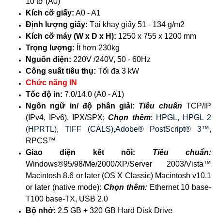
10 tờ (A0)
Kích cỡ giấy:
A0 - A1
Định lượng giấy:
Tại khay giấy 51 - 134 g/m2
Kích cỡ máy (W x D x H):
1250 x 755 x 1200 mm
Trọng lượng:
Ít hơn 230kg
Nguồn điện:
220V /240V, 50 - 60Hz
Công suất tiêu thụ:
Tối đa 3 kW
Chức năng IN
Tốc độ in:
7.0/14.0 (A0 - A1)
Ngôn ngữ in/ độ phân giải:
Tiêu chuẩn
TCP/IP
(IPv4, IPv6), IPX/SPX;
Chọn thêm
:
HPGL, HPGL 2
(HPRTL), TIFF (CALS),Adobe® PostScript® 3™,
RPCS™
Giao diện kết nối:
Tiêu chuẩn:
Windows®95/98/Me/2000/XP/Server 2003/Vista™
Macintosh 8.6 or later (OS X Classic) Macintosh v10.1
or later (native mode):
Chọn thêm:
Ethernet 10 base-
T100 base-TX, USB 2.0
Bộ nhớ:
2.5 GB + 320 GB Hard Disk Drive