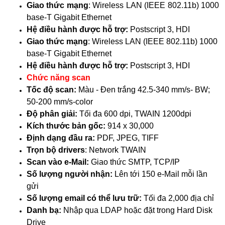
Giao thức mạng
: Wireless LAN (IEEE 802.11b) 1000
base-T Gigabit Ethernet
Hệ điều hành được hỗ trợ:
Postscript 3, HDI
Giao thức mạng
: Wireless LAN (IEEE 802.11b) 1000
base-T Gigabit Ethernet
Hệ điều hành được hỗ trợ:
Postscript 3, HDI
Chức năng scan
Tốc độ scan:
Màu - Đen trắng 42.5-340 mm/s- BW;
50-200 mm/s-color
Độ phân giải:
Tối đa 600 dpi, TWAIN 1200dpi
Kích thước bản gốc:
914 x 30,000
Định dạng đầu ra:
PDF, JPEG, TIFF
Trọn bộ drivers
: Network TWAIN
Scan vào e-Mail:
Giao thức SMTP, TCP/IP
Số lượng người nhận:
Lên tới 150 e-Mail mỗi lần
gửi
Số lượng email có thể lưu trữ:
Tối đa 2,000 địa chỉ
Danh bạ:
Nhập qua LDAP hoặc đặt trong Hard Disk
Drive