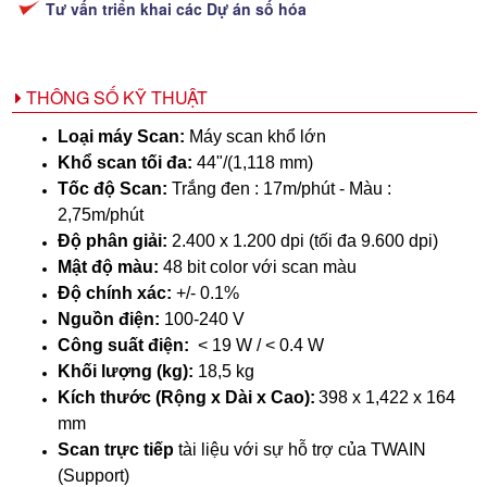
Tư vấn triển khai các Dự án số hóa
THÔNG SỐ KỸ THUẬT
Loại máy Scan:
Máy scan khổ lớn
Khổ scan tối đa:
44"/(1,118 mm)
Tốc độ Scan:
Trắng đen : 17m/phút - Màu :
2,75m/phút
Độ phân giải:
2.400 x 1.200 dpi (tối đa 9.600 dpi)
Mật độ màu:
48 bit color với scan màu
Độ chính xác:
+/- 0.1%
Nguồn điện:
100-240 V
Công suất điện:
< 19 W / < 0.4 W
Khối lượng (kg):
18,5 kg
Kích thước (Rộng x Dài x Cao):
398 x 1,422 x 164
mm
Scan trực tiếp
tài liệu với sự hỗ trợ của TWAIN
(Support)