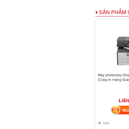
SẢN PHẨM 
Máy photocopy Sh
(Copy-In mạng-Sca
Liên
MUA 
7099