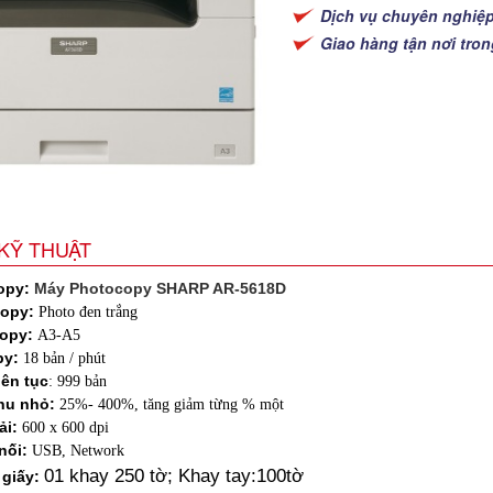
Dịch vụ chuyên nghiệ
Giao hàng tận nơi tro
KỸ THUẬT
opy:
Máy Photocopy SHARP AR-5618D
opy:
Photo đen trắng
opy:
A3-A5
py:
18 bản / phút
iên tục
: 999 bản
hu nhỏ:
25%- 400%, tăng giảm từng % một
ải:
600 x 600 dpi
nối:
USB, Network
01 khay 250 tờ; Khay tay:100tờ
 giấy: