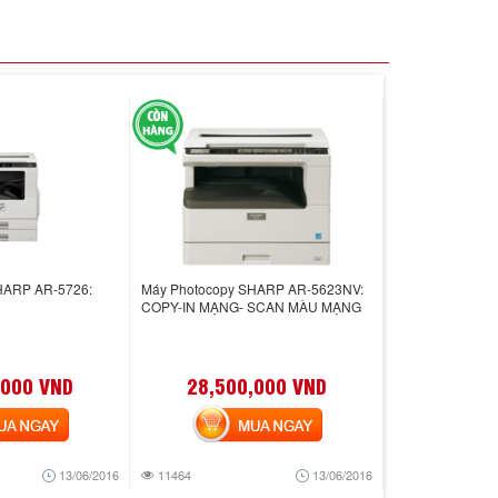
HARP AR-5726:
Máy Photocopy SHARP AR-5623NV:
COPY-IN MẠNG- SCAN MÀU MẠNG
,000 VND
28,500,000 VND
 NGAY
MUA NGAY
13/06/2016
11464
13/06/2016