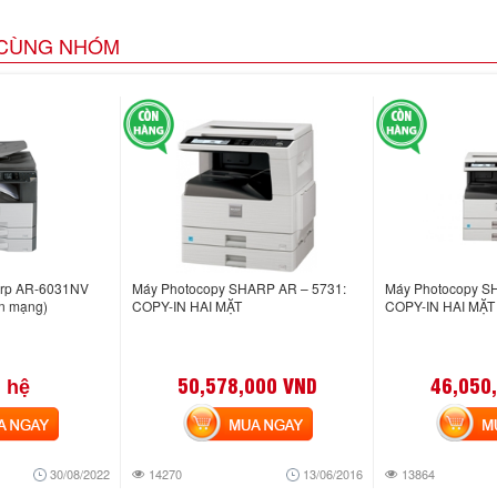
CÙNG NHÓM
arp AR-6031NV
Máy Photocopy SHARP AR – 5731:
Máy Photocopy S
n mạng)
COPY-IN HAI MẶT
COPY-IN HAI MẶT
50,578,000 VND
46,050
 hệ
NGAY
MUA NGAY
MUA
30/08/2022
14270
13/06/2016
13864