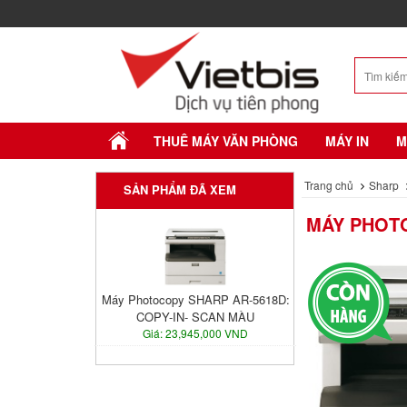
THUÊ MÁY VĂN PHÒNG
MÁY IN
M
Trang chủ
Sharp
SẢN PHẨM ĐÃ XEM
MÁY PHOTO
Máy Photocopy SHARP AR-5618D:
COPY-IN- SCAN MÀU
Giá: 23,945,000 VND