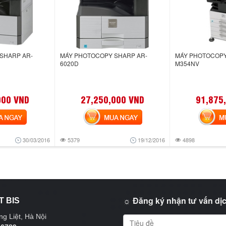
SHARP AR-
MÁY PHOTOCOPY SHARP AR-
MÁY PHOTOCOPY
6020D
M354NV
000 VND
27,250,000 VND
91,875
NGAY
MUA NGAY
MUA
30/03/2016
5379
19/12/2016
4898
☼ Đăng ký nhận tư vấn dịc
T BIS
g Liệt, Hà Nội