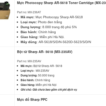
Mực Photocopy Sharp AR-5618 Toner Cartridge (MX-2
Part no: MX-236AT
Mã mực:
Mực Photocopy Sharp AR-5618
Loại mực:
Photo đen trắng
Dung lượng:
8.000 trang độ phủ 5%
Bảo hành:
Chính hãng
Giao hàng:
Miễn phí Hà Nội.
Máy dùng
: AR-5618/S/D/N-5620D-5623/S/D/N
Bột từ Sharp AR- 5618 (MX-235AV)
Part no: MX-235AV
Mã mực:
Bột từ Sharp AR- 5618
Loại mực:
MX-235AV
Dung lượng:
50.000 trang
Bảo hành:
Chính hãng
Giao hàng:
Miễn phí Hà Nội
Ghi chú: Giá chưa bao gồm chi phí dịch vụ
Mực đổ Sharp PPC