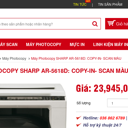
TIN TỨC
TIN SẢN PHẨM
ÁY SCAN
MÁY PHOTOCOPY
MỰC IN
LINH KIỆN MÁY IN
Máy Photocopy
Máy Photocopy SHARP AR-5618D: COPY-IN- SCAN MÀU
COPY SHARP AR-5618D: COPY-IN- SCAN MÀ
Giá:
23,945,
Số lượng
Hotline:
036 862 6789
Hỗ trợ kỹ thuật 24/7