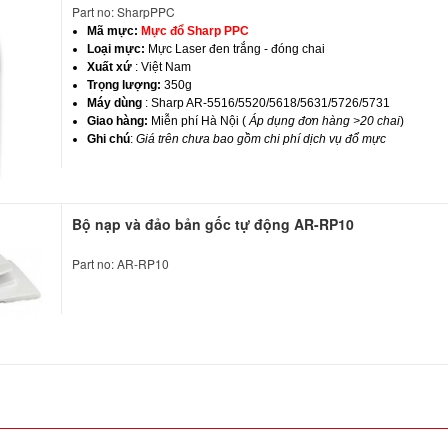
Part no: SharpPPC
Mã mực:
Mực đổ Sharp PPC
Loại mực:
Mực Laser đen trắng - đóng chai
Xuất xứ
: Việt Nam
Trọng lượng:
350g
Máy dùng
: Sharp AR-5516/5520/5618/5631/5726/5731
Giao hàng:
Miễn phí Hà Nội (
Áp dụng đơn hàng >20 chai
)
Ghi chú
:
Giá trên chưa bao gồm chi phí dịch vụ đổ mực
Bộ nạp và đảo bản gốc tự động AR-RP10
Part no: AR-RP10