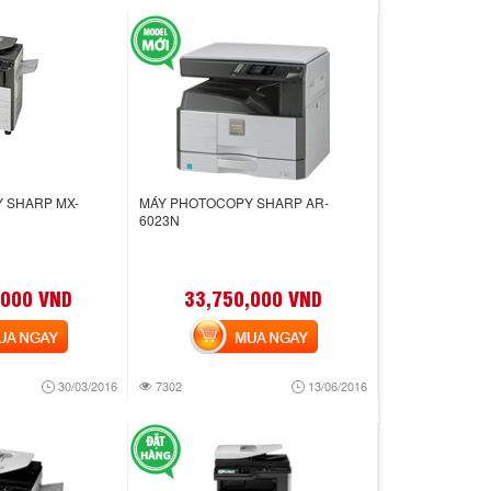
 SHARP MX-
MÁY PHOTOCOPY SHARP AR-
6023N
,000 VND
33,750,000 VND
 NGAY
MUA NGAY
30/03/2016
7302
13/06/2016