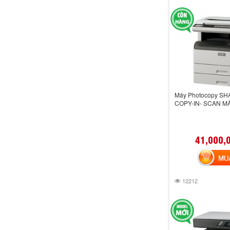
Máy Photocopy SH
COPY-IN- SCAN M
41,000,
MUA 
12212