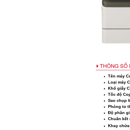
THÔNG SỐ 
Tên máy C
Loại máy C
Khổ giấy C
Tốc độ Co
Sao chụp l
Phóng to t
Độ phân gi
Chuẩn kết 
Khay chứa