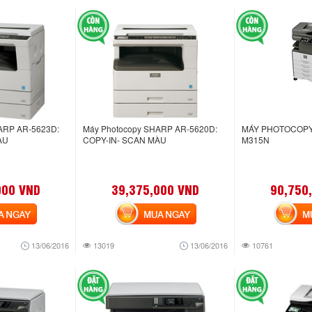
ARP AR-5623D:
Máy Photocopy SHARP AR-5620D:
MÁY PHOTOCOPY
ÀU
COPY-IN- SCAN MÀU
M315N
000 VND
39,375,000 VND
90,750
NGAY
MUA NGAY
MUA
13/06/2016
13019
13/06/2016
10761