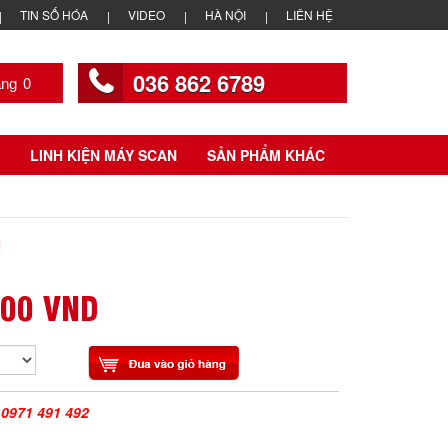
TIN SỐ HÓA
VIDEO
HÀ NỘI
LIÊN HỆ
036 862 6789
0
LINH KIỆN MÁY SCAN
SẢN PHẨM KHÁC
U
000 VND
|
0971 491 492