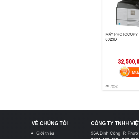
MÁY PHOTOCOPY 
6023D
32,500,
MUA 
7252
VỀ CHÚNG TÔI
CÔNG TY TNHH VIỆ
96A Định Công, P. Phươn
Giới thiệu