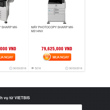
 SHARP MX-
MÁY PHOTOCOPY SHARP MX-
M314NV
,000 VND
79,625,000 VND
 NGAY
MUA NGAY
30/03/2016
5218
30/03/2016
h vụ từ VIETBIS