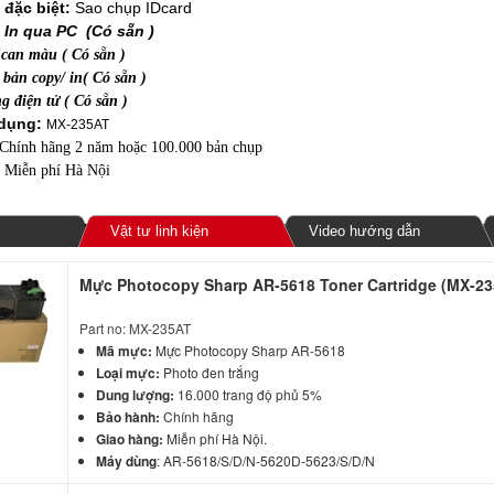
đặc biệt:
Sao chụp IDcard
In qua PC (Có sẵn )
can màu ( Có sẵn )
bản copy/ in( Có sẵn )
g điện tử ( Có sẵn )
dụng:
MX-235AT
Chính hãng 2 năm hoặc 100.000 bản chụp
Miễn phí Hà Nội
Vật tư linh kiện
Video hướng dẫn
Mực Photocopy Sharp AR-5618 Toner Cartridge (MX-2
Part no: MX-235AT
Mã mực:
Mực Photocopy Sharp AR-5618
Loại mực:
Photo đen trắng
Dung lượng:
16.000 trang độ phủ 5%
Bảo hành:
Chính hãng
Giao hàng:
Miễn phí Hà Nội.
Máy dùng
: AR-5618/S/D/N-5620D-5623/S/D/N