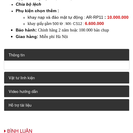
Chia bộ lệch
Phụ kiện chọn thêm :
khay nạp và đảo mặt tự động : AR-RP11
:
10.000.000
6.600.000
khay
giấy gầm 500 tờ : MX- CS12 :
Bảo hành:
Chính hãng 2 năm hoặc 100.000 bản chụp
Giao hàng:
Miễn phí Hà Nội
Thông tin
Vật tư linh kiện
Video hướng dẫn
Hỗ trợ tài liệu
BÌNH LUẬN