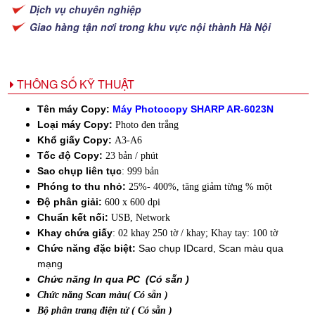
Dịch vụ chuyên nghiệp
Giao hàng tận nơi trong khu vực nội thành Hà Nội
THÔNG SỐ KỸ THUẬT
Tên máy Copy:
Máy Photocopy SHARP AR-6023N
Loại máy Copy:
Photo đen trắng
Khổ giấy Copy:
A3-A6
Tốc độ Copy:
23 bản / phút
Sao chụp liên tục
: 999 bản
Phóng to thu nhỏ:
25%- 400%, tăng giảm từng % một
Độ phân giải:
600 x 600 dpi
Chuẩn kết nối:
USB, Network
Khay chứa giấy
: 02 khay 250 tờ / khay; Khay tay: 100 tờ
Chức năng đặc biệt:
Sao chụp IDcard, Scan màu qua
mạng
Chức năng In qua PC (Có sẵn )
Chức năng Scan màu( Có sẵn )
Bộ phân trang điện tử ( Có sẵn )