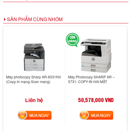
SẢN PHẨM CÙNG NHÓM
Máy photocopy Sharp AR-6031NV
Máy Photocopy SHARP AR –
(Copy-In mạng-Scan mạng)
5731: COPY-IN HAI MẶT
50,578,000 VND
Liên hệ
MUA NGAY
MUA NGAY