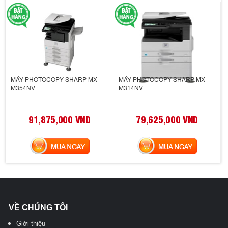
MÁY PHOTOCOPY SHARP MX-
MÁY PHOTOCOPY SHARP MX-
M354NV
M314NV
91,875,000 VND
79,625,000 VND
MUA NGAY
MUA NGAY
VỀ CHÚNG TÔI
Giới thiệu