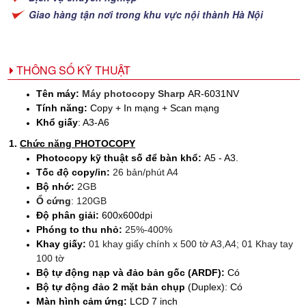
Giao hàng tận nơi trong khu vực nội thành Hà Nội
THÔNG SỐ KỸ THUẬT
Tên máy:
Máy photocopy Sharp
AR-6031NV
Tính năng:
Copy + In mạng + Scan mạng
Khổ giấy
: A3-A6
1.
Chức năng PHOTOCOPY
Photocopy kỹ thuật số để bàn khổ:
A5 - A3.
Tốc độ copy/in
:
26 bản/phút A4
Bộ nhớ:
2GB
Ổ cứng
: 120GB
Độ phân giải:
600x600dpi
Phóng to thu nhỏ:
25%-400%
Khay giấy:
01 khay giấy chính x 500 tờ A3,A4; 01 Khay tay
100 tờ
Bộ tự động nạp và đảo bản gốc (ARDF):
Có
Bộ tự động đảo 2 mặt bản chụp
(Duplex): Có
Màn hình cảm ứng:
LCD 7 inch