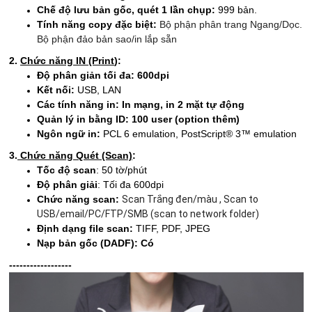
Chế độ lưu bản gốc, quét 1 lần chụp:
999 bản.
Tính năng copy đặc biệt:
Bộ phận phân trang Ngang/Dọc.
Bộ phận đảo bản sao/in lắp sẵn
2.
Chức năng IN (Print
):
Độ phân giản tối đa: 600dpi
Kết nối:
USB, LAN
Các tính năng in: In mạng, in 2 mặt tự động
Quản lý in bằng ID: 100 user (option thêm)
Ngôn ngữ in:
PCL 6 emulation, PostScript® 3™ emulation
3.
Chức năng Quét (Scan)
:
Tốc độ scan
: 50 tờ/phút
Độ phân giải
: Tối đa 600dpi
Chức năng scan:
Scan Trắng đen/màu , Scan to
USB/email/PC/FTP/SMB (scan to network folder)
Định dạng file scan:
TIFF, PDF, JPEG
Nạp bản gốc (DADF): Có
------------------