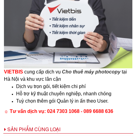
VIETBIS
cung cấp dịch vụ
Cho thuê máy photocopy
tại
Hà Nội và khu vực lân cận
Dịch vụ trọn gói, tiết kiệm chi phí
Hỗ trợ kỹ thuật chuyên nghiệp, nhanh chóng
Tuỳ chọn thêm gói Quản lý in ấn theo User.
☼ Tư vấn dịch vụ: 024 7303 1068 - 089 6688 636
SẢN PHẨM CÙNG LOẠI