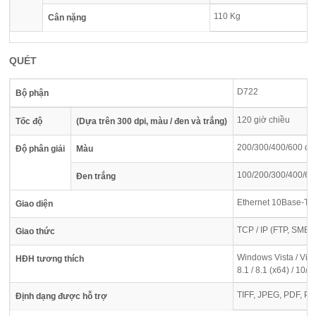
110 Kg
Cân nặng
QUÉT
D722
Bộ phận
120 giờ chiều
Tốc độ
(Dựa trên 300 dpi, màu / đen và trắng)
200/300/400/600 dp
Độ phân giải
Màu
100/200/300/400/60
Đen trắng
Ethernet 10Base-T 
Giao diện
TCP / IP (FTP, SMB, 
Giao thức
Windows Vista / Vista
HĐH tương thích
8.1 / 8.1 (x64) / 10/1
TIFF, JPEG, PDF, PDF
Định dạng được hỗ trợ