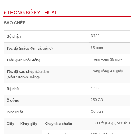
THÔNG SỐ KỸ THUẬT
SAO CHÉP
D722
Bộ phận
65 ppm
Tốc độ (màu / đen và trắng)
Trong vòng 35 giây
Thời gian khởi động
Trong vòng 4.0 giây
Tốc độ sao chép đầu tiên
(Màu / Đen & Trắng)
4 GB
Bộ nhớ
250 GB
Ổ cứng
Cơ bản
In hai mặt
1.000 tờ (64 g /, 500 tờ + 5
Giấy
Khay giấy
Khay tiêu chuẩn