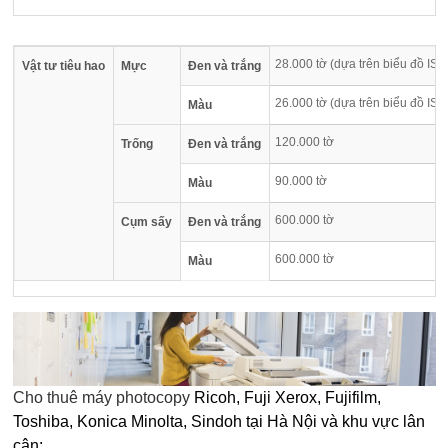
28.000 tờ (dựa trên biểu đồ IS
Vật tư tiêu hao
Mực
Đen và trắng
26.000 tờ (dựa trên biểu đồ IS
Màu
120.000 tờ
Trống
Đen và trắng
90.000 tờ
Màu
600.000 tờ
Cụm sấy
Đen và trắng
600.000 tờ
Màu
Cho thuê máy photocopy
Ricoh, Fuji Xerox, Fujifilm,
Toshiba, Konica Minolta, Sindoh tại Hà Nội và khu vực lân
cận: