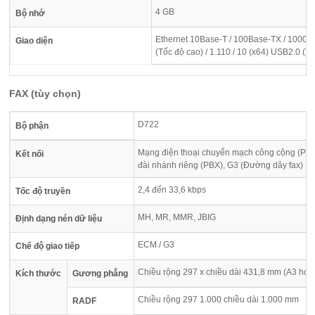
4 GB
Bộ nhớ
Ethernet 10Base-T / 100Base-TX / 1000
Giao diện
(Tốc độ cao) / 1.110 / 10 (x64) USB2.0 (Tố
FAX (tùy chọn)
D722
Bộ phận
Mạng điện thoại chuyển mạch công cộng (PS
Kết nối
đài nhánh riêng (PBX), G3 (Đường dây fax)
2,4 đến 33,6 kbps
Tốc độ truyền
MH, MR, MMR, JBIG
Định dạng nén dữ liệu
ECM / G3
Chế độ giao tiếp
Chiều rộng 297 x chiều dài 431,8 mm (A3 hoặc
Kích thước
Gương phẳng
Chiều rộng 297 1.000 chiều dài 1.000 mm
RADF