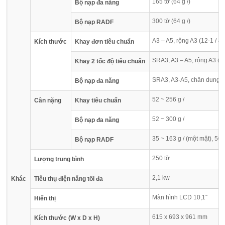
165 tờ (64 g /)
Bộ nạp đa năng
300 tờ (64 g /)
Bộ nạp RADF
A3 – A5, rộng A3 (12-1 / 4 
Kích thước
Khay đơn tiêu chuẩn
SRA3, A3 – A5, rộng A3 (12-
Khay 2 tốc độ tiêu chuẩn
SRA3, A3-A5, chân dung B6,
Bộ nạp đa năng
52 ~ 256 g /
Cân nặng
Khay tiêu chuẩn
52 ~ 300 g /
Bộ nạp đa năng
35 ~ 163 g / (một mặt), 50 
Bộ nạp RADF
250 tờ
Lượng trung bình
2,1 kw
Khác
Tiêu thụ điện năng tối đa
Màn hình LCD 10,1˝
Hiển thị
615 x 693 x 961 mm
Kích thước (W x D x H)