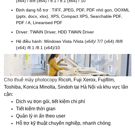
(x64) / 8/8 (x64) / 8.1 / 8.1 (x64) / 10
Định dạng hỗ trợ : TIFF, JPEG, PDF, PDF nhỏ gọn, OOXML
(pptx, docx, xlsx), XPS, Compact XPS, Searchable PDF,
PDF / A, Linearised PDF
Driver: TWAIN Driver, HDD TWAIN Driver
Hệ điều hành: Windows Vista /Vista (x64)/ 7/7 (x64) /8/8
(x64) /8.1 /8.1 (x64)/10
Cho thuê máy photocopy
Ricoh, Fuji Xerox, Fujifilm,
Toshiba, Konica Minolta, Sindoh tại Hà Nội và khu vực lân
cận:
Dịch vụ trọn gói, tiết kiệm chi phí
Tiết kiệm thời gian
Quản lý in ấn theo user
Hỗ trợ kỹ thuật chuyên nghiệp, nhanh chóng