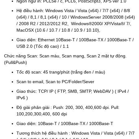
Ngôn ngữ in: PCL5e / c, PCL6, PostScript3, XPS ver 1.0
Hệ điều hành: Windows Vista / Vista (x64) / 7/7 (x64) / 8/8
(x64) / 8,1 / 8,1 (x64) / 10 / WindowsServer 2008/2008 (x64)
/ 2008 R2 / 2012/2012 R2, Windows®2000/ XP/Vista®/ 7/,
MacOSX (10.6 / 10.7 / 10.8 / 10.9 / 10.10),
Giao diện: Ethernet 10Base-T / 100Base-TX / 1000Base-T /
USB 2.0 (Tốc độ cao) / 1.1
Chức năng Scan: Scan màu, Scan mạng, Scan 2 mặt tự động.
(Pull&Push)
Tốc độ scan: 45 trang/phút (trắng đen / màu)
Scan to email, Scan to PC/Folder/Sever
Giao thức: TCP/ IP ( FTP, SMB, SMTP, WebDAV ) ( IPv4 /
IPv6 )
Độ giải phân giải : Push: 200, 300, 400,600 dpi. Pull:
100,200,300,400, 600 dpi
Giao diện: 10Base-T / 100Base-TX / 1000Base-T
Tương thích hệ điều hành : Windows Vista / Vista (x64) / 7/7