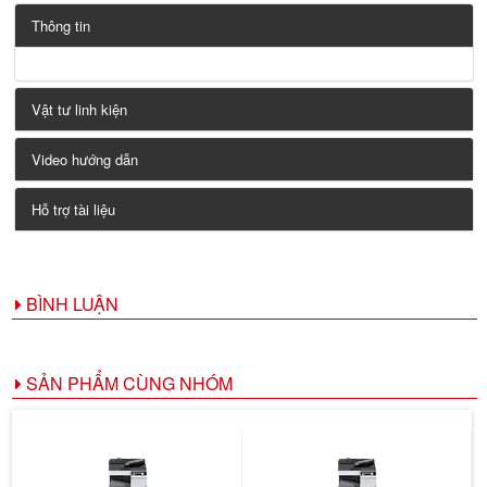
Thông tin
Vật tư linh kiện
Video hướng dẫn
Hỗ trợ tài liệu
BÌNH LUẬN
SẢN PHẨM CÙNG NHÓM