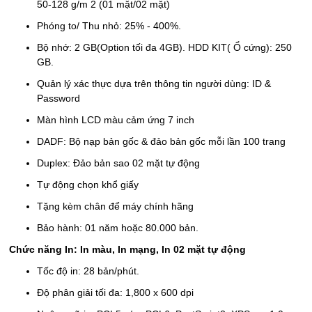
50-128 g/m 2 (01 mặt/02 mặt)
Phóng to/ Thu nhỏ: 25% - 400%.
Bộ nhớ: 2 GB(Option tối đa 4GB). HDD KIT( Ổ cứng): 250
GB.
Quản lý xác thực dựa trên thông tin người dùng: ID &
Password
Màn hình LCD màu cảm ứng 7 inch
DADF: Bộ nạp bản gốc & đảo bản gốc mỗi lần 100 trang
Duplex: Đảo bản sao 02 mặt tự động
Tự động chọn khổ giấy
Tặng kèm chân để máy chính hãng
Bảo hành: 01 năm hoặc 80.000 bản.
Chức năng In: In màu, In mạng, In 02 mặt tự động
Tốc độ in: 28 bản/phút.
Độ phân giải tối đa: 1,800 x 600 dpi