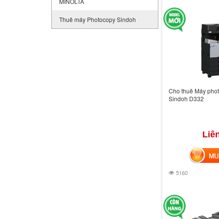
MINOLTA
Thuê máy Photocopy Sindoh
Cho thuê Máy pho
Sindoh D332
Liê
MUA 
5160