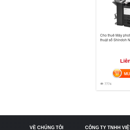
Cho thuê Máy phot
thuật số Shindoh 
Liê
MUA 
7774
VỀ CHÚNG TÔI
CÔNG TY TNHH VIỆ