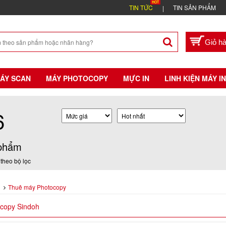
TIN TỨC
TIN SẢN PHẨM
ÁY SCAN
MÁY PHOTOCOPY
MỰC IN
LINH KIỆN MÁY IN
6
phẩm
theo bộ lọc
Thuê máy Photocopy
copy Sindoh