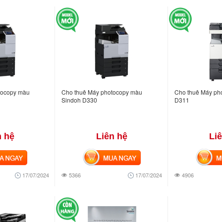
tocopy màu
Cho thuê Máy photocopy màu
Cho thuê Máy ph
Sindoh D330
D311
n hệ
Liên hệ
Li
NGAY
MUA NGAY
MUA
17/07/2024
5366
17/07/2024
4906