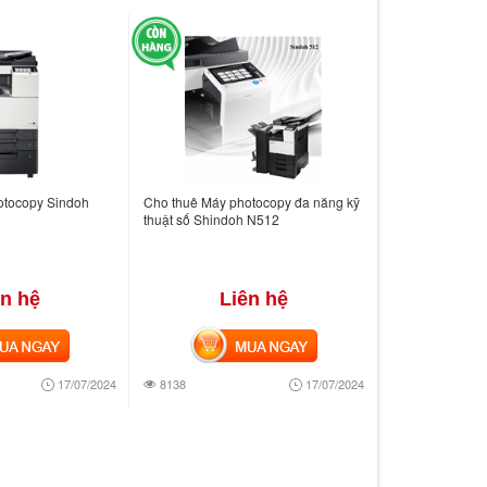
otocopy Sindoh
Cho thuê Máy photocopy đa năng kỹ
thuật số Shindoh N512
ên hệ
Liên hệ
 NGAY
MUA NGAY
17/07/2024
8138
17/07/2024