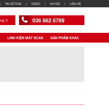
TIN SỐ HÓA
VIDEO
HÀ NỘI
LIÊN HỆ
036 862 6789
0
LINH KIỆN MÁY SCAN
SẢN PHẨM KHÁC