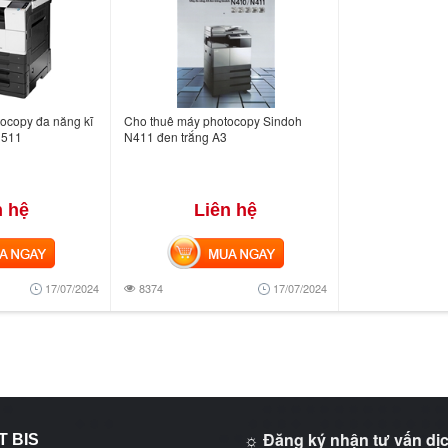
ocopy đa năng kĩ
Cho thuê máy photocopy Sindoh
N511
N411 đen trắng A3
n hệ
Liên hệ
NGAY
MUA NGAY
17/07/2024
8374
17/07/2024
☼ Đăng ký nhận tư vấn dịc
T BIS