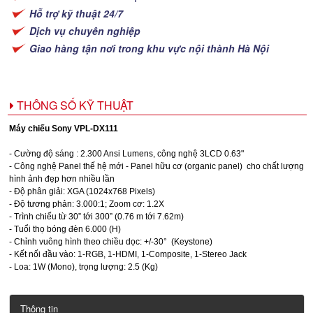
Hỗ trợ kỹ thuật 24/7
Dịch vụ chuyên nghiệp
Giao hàng tận nơi trong khu vực nội thành Hà Nội
THÔNG SỐ KỸ THUẬT
Máy chiếu Sony VPL-DX111
- Cường độ sáng : 2.300 Ansi Lumens, công nghệ 3LCD 0.63"
- Công nghệ Panel thế hệ mới - Panel hữu cơ (organic panel) cho chất lượng
hình ảnh đẹp hơn nhiều lần
- Độ phân giải: XGA (1024x768 Pixels)
- Độ tương phản: 3.000:1; Zoom cơ: 1.2X
- Trình chiếu từ 30” tới 300” (0.76 m tới 7.62m)
- Tuổi thọ bóng đèn 6.000 (H)
- Chỉnh vuông hình theo chiều dọc: +/-30° (Keystone)
- Kết nối đầu vào: 1-RGB, 1-HDMI, 1-Composite, 1-Stereo Jack
- Loa: 1W (Mono), trọng lượng: 2.5 (Kg)
Thông tin