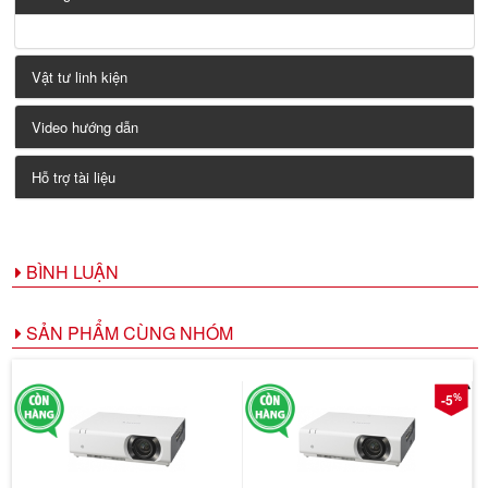
Vật tư linh kiện
Video hướng dẫn
Hỗ trợ tài liệu
BÌNH LUẬN
SẢN PHẨM CÙNG NHÓM
%
-5