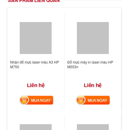
SẢN PHẨM LIÊN QUAN
Nhận đổ mực laser màu A3 HP
Đổ mực máy in laser màu HP
M750
M553n
Liên hệ
Liên hệ
MUA NGAY
MUA NGAY