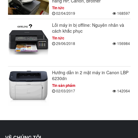
năng HP, Canon, Brother
Tin tức
02/04/2019
168597
Lỗi máy in bị offline: Nguyên nhân và
cách khắc phục
Tin tức
29/06/2018
156984
Hướng dẫn in 2 mặt máy in Canon LBP
6230dn
Tin sản phẩm
02/03/2017
142064
VỀ CHÚNG TÔI