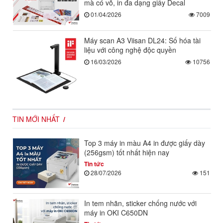
mà có võ, in đa dạng giấy Decal
01/04/2026
7009
Máy scan A3 Viisan DL24: Số hóa tài
liệu với công nghệ độc quyền
16/03/2026
10756
TIN MỚI NHẤT
Top 3 máy in màu A4 in được giấy dày
(256gsm) tốt nhất hiện nay
Tin tức
28/07/2026
151
In tem nhãn, sticker chống nước với
máy in OKI C650DN