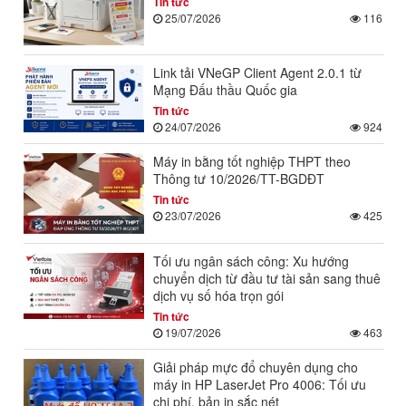
Tin tức
25/07/2026
116
Link tải VNeGP Client Agent 2.0.1 từ
Mạng Đấu thầu Quốc gia
Tin tức
24/07/2026
924
Máy in bằng tốt nghiệp THPT theo
Thông tư 10/2026/TT-BGDĐT
Tin tức
23/07/2026
425
Tối ưu ngân sách công: Xu hướng
chuyển dịch từ đầu tư tài sản sang thuê
dịch vụ số hóa trọn gói
Tin tức
19/07/2026
463
Giải pháp mực đổ chuyên dụng cho
máy in HP LaserJet Pro 4006: Tối ưu
chi phí, bản in sắc nét