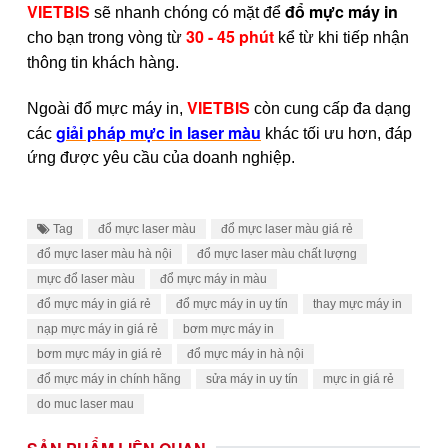
VIETBIS
đổ mực máy in
sẽ nhanh chóng có mặt để
30 - 45 phút
cho bạn trong vòng từ
kể từ khi tiếp nhận
thông tin khách hàng.
VIETBIS
Ngoài đổ mực máy in,
còn cung cấp đa dạng
giải pháp mực in laser màu
các
khác tối ưu hơn, đáp
ứng được yêu cầu của doanh nghiệp.
Tag
đổ mực laser màu
đổ mực laser màu giá rẻ
đổ mực laser màu hà nội
đổ mực laser màu chất lượng
mực đổ laser màu
đổ mực máy in màu
đổ mực máy in giá rẻ
đổ mực máy in uy tín
thay mực máy in
nạp mực máy in giá rẻ
bơm mực máy in
bơm mực máy in giá rẻ
đổ mực máy in hà nội
đổ mực máy in chính hãng
sửa máy in uy tín
mực in giá rẻ
do muc laser mau