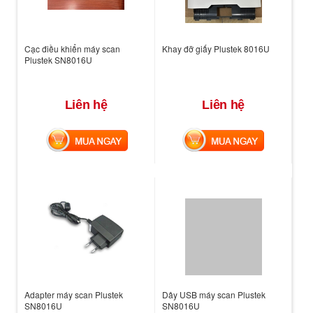
Cạc điều khiển máy scan
Khay đỡ giấy Plustek 8016U
Plustek SN8016U
Liên hệ
Liên hệ
MUA NGAY
MUA NGAY
Adapter máy scan Plustek
Dây USB máy scan Plustek
SN8016U
SN8016U