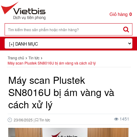
0
Trang chủ
Tin tức
Máy scan Plustek SN8016U bị ám vàng và cách xử lý
Máy scan Plustek
SN8016U bị ám vàng và
cách xử lý
1451
23/06/2025
|
Tin tức