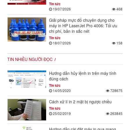
Tin tức
19/07/2026
468
Giải pháp mực đổ chuyên dụng cho
máy in HP LaserJet Pro 4006: Tối ưu
chi phí, bản in sắc nét
Tin tức
18/07/2026
158
TIN NHIỀU NGƯỜI ĐỌC
Hướng dẫn hủy lệnh in trên máy tính
đúng cách
Tin tức
14/05/2020
728675
Cách xử lí in 2 mặt bị ngược chiều
Tin tức
25/02/2019
263845
Hướng dẫn cài đặt máy in qua mạng