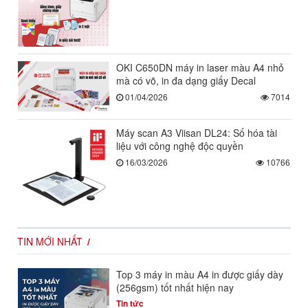
OKI C650DN máy in laser màu A4 nhỏ
mà có võ, in đa dạng giấy Decal
01/04/2026
7014
Máy scan A3 Viisan DL24: Số hóa tài
liệu với công nghệ độc quyền
16/03/2026
10766
TIN MỚI NHẤT
Top 3 máy in màu A4 in được giấy dày
(256gsm) tốt nhất hiện nay
Tin tức