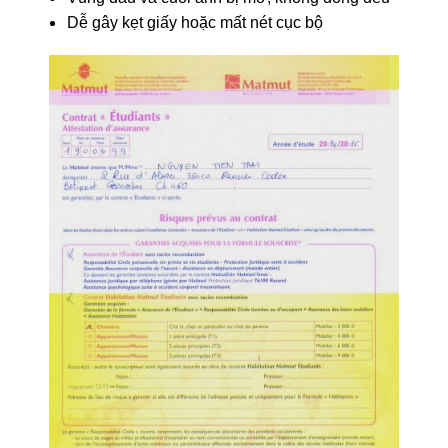
Dễ gây kẹt giấy hoặc mất nét cục bộ