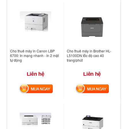
Cho thuê máy in Canon LBP
Cho thuê máy in Brother HL-
6700: In mạng nhanh - In 2 mặt
L5100DN tốc độ cao 40
tự động
trang/phút
Liên hệ
Liên hệ
MUA NGAY
MUA NGAY