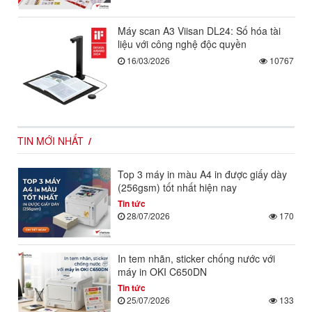
Máy scan A3 Viisan DL24: Số hóa tài
liệu với công nghệ độc quyền
16/03/2026
10767
TIN MỚI NHẤT
Top 3 máy in màu A4 in được giấy dày
(256gsm) tốt nhất hiện nay
Tin tức
28/07/2026
170
In tem nhãn, sticker chống nước với
máy in OKI C650DN
Tin tức
25/07/2026
133