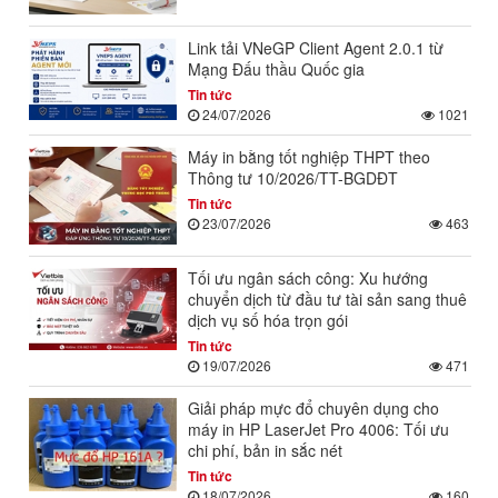
Link tải VNeGP Client Agent 2.0.1 từ
Mạng Đấu thầu Quốc gia
Tin tức
24/07/2026
1021
Máy in bằng tốt nghiệp THPT theo
Thông tư 10/2026/TT-BGDĐT
Tin tức
23/07/2026
463
Tối ưu ngân sách công: Xu hướng
chuyển dịch từ đầu tư tài sản sang thuê
dịch vụ số hóa trọn gói
Tin tức
19/07/2026
471
Giải pháp mực đổ chuyên dụng cho
máy in HP LaserJet Pro 4006: Tối ưu
chi phí, bản in sắc nét
Tin tức
18/07/2026
160