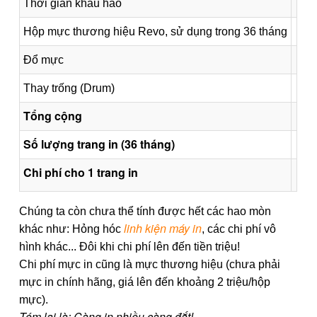
Thời gian khấu hao
Thá
Hộp mực thương hiệu Revo, sử dụng trong 36 tháng
Hộ
Đổ mực
Lầ
Thay trống (Drum)
Cá
Tổng cộng
Số lượng trang in (36 tháng)
Chi phí cho 1 trang in
Chúng ta còn chưa thể tính được hết các hao mòn
linh kiện máy in
khác như: Hỏng hóc
, các chi phí vô
hình khác... Đôi khi chi phí lên đến tiền triệu!
Chi phí mực in cũng là mực thương hiệu (chưa phải
mực in chính hãng, giá lên đến khoảng 2 triệu/hộp
mực).
Tóm lại là: Càng in nhiều càng đắt!