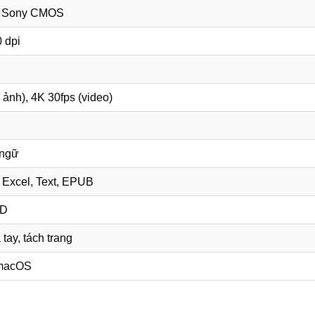
 Sony CMOS
 dpi
 ảnh), 4K 30fps (video)
 ngữ
 Excel, Text, EPUB
ED
 tay, tách trang
macOS