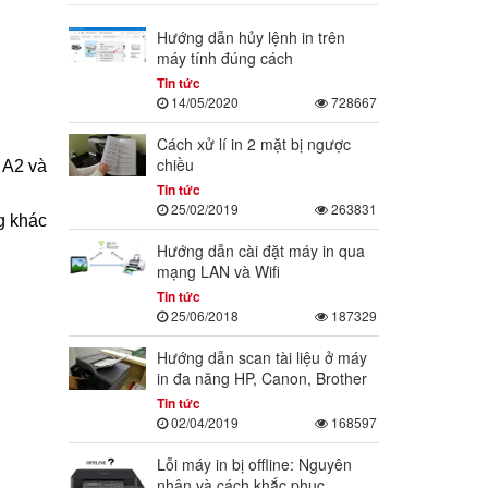
Hướng dẫn hủy lệnh in trên
máy tính đúng cách
Tin tức
14/05/2020
728667
Cách xử lí in 2 mặt bị ngược
chiều
 A2 và
Tin tức
25/02/2019
263831
ng khác
Hướng dẫn cài đặt máy in qua
mạng LAN và Wifi
Tin tức
25/06/2018
187329
Hướng dẫn scan tài liệu ở máy
in đa năng HP, Canon, Brother
Tin tức
02/04/2019
168597
Lỗi máy in bị offline: Nguyên
nhân và cách khắc phục