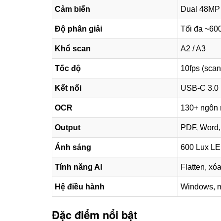
Cảm biến
Dual 48MP
Độ phân giải
Tối đa ~600
Khổ scan
A2 / A3
Tốc độ
10fps (scan
Kết nối
USB-C 3.0
OCR
130+ ngôn
Output
PDF, Word,
Ánh sáng
600 Lux L
Tính năng AI
Flatten, xóa
Hệ điều hành
Windows, 
Đặc điểm nổi bật