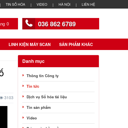
TIN SỐ HÓA
VIDEO
HÀ NỘI
LIÊN HỆ
036 862 6789
0
LINH KIỆN MÁY SCAN
SẢN PHẨM KHÁC
Danh mục
ố
Thông tin Công ty
Tin tức
Dịch vụ Số hóa tài liệu
3103
Tin sản phẩm
Video