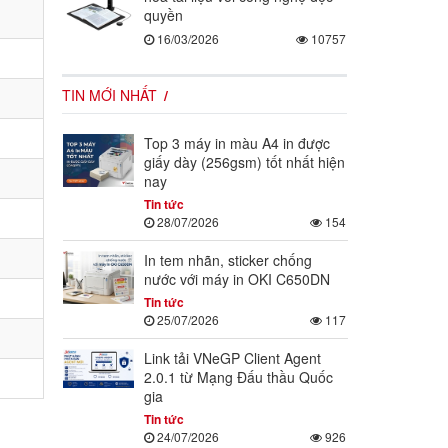
quyền
16/03/2026
10757
TIN MỚI NHẤT
Top 3 máy in màu A4 in được
giấy dày (256gsm) tốt nhất hiện
nay
Tin tức
28/07/2026
154
In tem nhãn, sticker chống
nước với máy in OKI C650DN
Tin tức
25/07/2026
117
Link tải VNeGP Client Agent
2.0.1 từ Mạng Đấu thầu Quốc
gia
Tin tức
24/07/2026
926