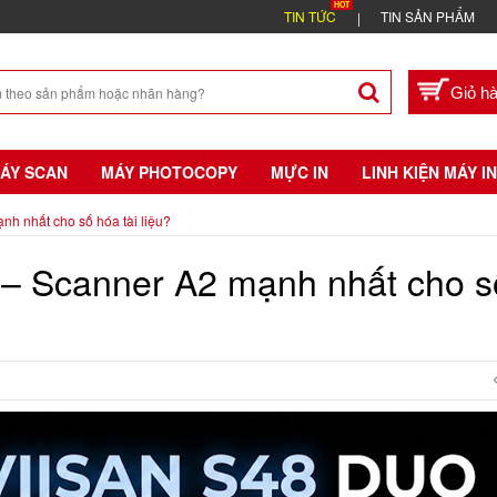
TIN TỨC
TIN SẢN PHẨM
ÁY SCAN
MÁY PHOTOCOPY
MỰC IN
LINH KIỆN MÁY IN
h nhất cho số hóa tài liệu?
 – Scanner A2 mạnh nhất cho s