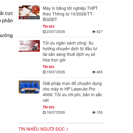
Máy in bằng tốt nghiệp THPT
theo Thông tư 10/2026/TT-
ải cực
BGDĐT
ộ phân
Tin tức
23/07/2026
427
 hưởng
Tối ưu ngân sách công: Xu
hướng chuyển dịch từ đầu tư
tài sản sang thuê dịch vụ số
hóa trọn gói
Tin tức
19/07/2026
465
Giải pháp mực đổ chuyên dụng
cho máy in HP LaserJet Pro
4006: Tối ưu chi phí, bản in sắc
nét
Tin tức
18/07/2026
155
TIN NHIỀU NGƯỜI ĐỌC