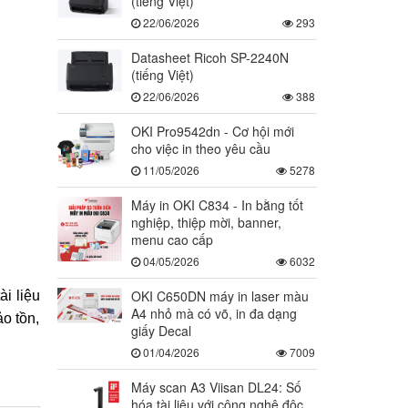
(tiếng Việt)
22/06/2026
293
Datasheet Ricoh SP-2240N
(tiếng Việt)
22/06/2026
388
OKI Pro9542dn - Cơ hội mới
cho việc in theo yêu cầu
11/05/2026
5278
Máy in OKI C834 - In bằng tốt
nghiệp, thiệp mời, banner,
menu cao cấp
04/05/2026
6032
OKI C650DN máy in laser màu
i liệu
A4 nhỏ mà có võ, in đa dạng
o tồn,
giấy Decal
01/04/2026
7009
Máy scan A3 Viisan DL24: Số
hóa tài liệu với công nghệ độc