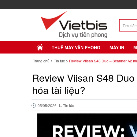
THUÊ MÁY VĂN PHÒNG
MÁY IN
M
Trang chủ
Tin tức
Review Viisan S48 Duo – Scanner A2 mạn
Review Viisan S48 Duo
hóa tài liệu?
05/05/2026
|
Tin tức