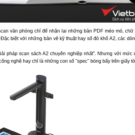
scan văn phòng chỉ để nhận lại những bản PDF méo mó, chữ 
Đặc biệt với những bản vẽ kỹ thuật hay sổ đỏ khổ A2, các dò
“giải pháp scan sách A2 chuyên nghiệp nhất”. Nhưng với mức 
công nghệ hay chỉ là những con số "spec" bóng bẩy trên giấy t