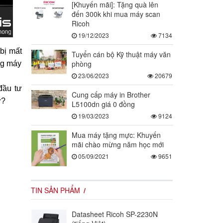
[Khuyến mãi]: Tặng quà lên
đến 300k khi mua máy scan
Ricoh
19/12/2023
7134
bị mất
Tuyển cán bộ Kỹ thuật máy văn
phòng
ng máy
23/06/2023
20679
đầu tư
Cung cấp máy in Brother
ờ?
L5100dn giá 0 đồng
19/03/2023
9124
Mua máy tặng mực: Khuyến
mãi chào mừng năm học mới
05/09/2021
9651
TIN SẢN PHẨM
Datasheet Ricoh SP-2230N