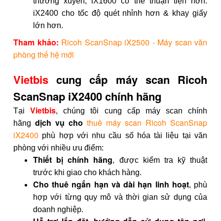
thường xuyên, iX1600 có thể thuận tiện hơn.
iX2400 cho tốc độ quét nhỉnh hơn & khay giấy
lớn hơn.
Tham khảo:
Ricoh ScanSnap iX2500 - Máy scan văn
phòng thế hệ mới
​Vietbis
cung cấp máy scan Ricoh
ScanSnap iX2400 chính hãng
Vietbis
Tại
, chúng tôi cung cấp máy scan chính
dịch vụ cho
thuê máy scan Ricoh ScanSnap
hãng
iX2400
phù hợp với nhu cầu số hóa tài liệu tại văn
phòng
với nhiều ưu điểm:
Thiết bị chính hãng
, được kiểm tra kỹ thuật
trước khi giao cho khách hàng.
Cho thuê ngắn hạn và dài hạn linh hoạt
, phù
hợp với từng quy mô và thời gian sử dụng của
doanh nghiệp.