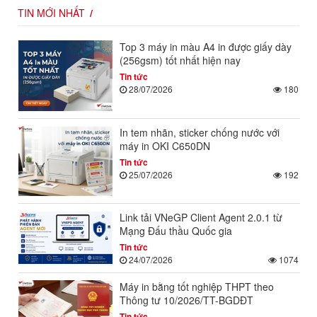
TIN MỚI NHẤT
Top 3 máy in màu A4 in được giấy dày
(256gsm) tốt nhất hiện nay
Tin tức
28/07/2026
180
In tem nhãn, sticker chống nước với
máy in OKI C650DN
Tin tức
25/07/2026
192
Link tải VNeGP Client Agent 2.0.1 từ
Mạng Đấu thầu Quốc gia
Tin tức
24/07/2026
1074
Máy in bằng tốt nghiệp THPT theo
Thông tư 10/2026/TT-BGDĐT
Tin tức