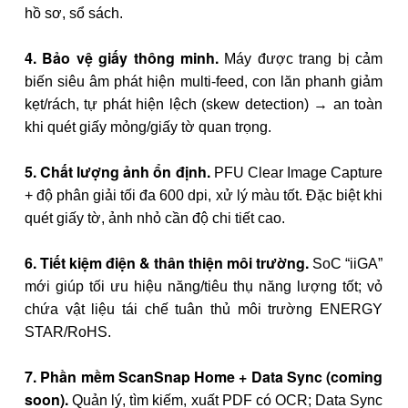
hồ sơ, sổ sách.
4. Bảo vệ giấy thông minh.
Máy được trang bị cảm
biến siêu âm phát hiện multi-feed, con lăn phanh giảm
kẹt/rách, tự phát hiện lệch (skew detection) → an toàn
khi quét giấy mỏng/giấy tờ quan trọng.
5. Chất lượng ảnh ổn định.
PFU Clear Image Capture
+ độ phân giải tối đa 600 dpi, xử lý màu tốt. Đặc biệt khi
quét giấy tờ, ảnh nhỏ cần độ chi tiết cao.
6. Tiết kiệm điện & thân thiện môi trường.
SoC “iiGA”
mới giúp tối ưu hiệu năng/tiêu thụ năng lượng tốt; vỏ
chứa vật liệu tái chế tuân thủ môi trường
ENERGY
STAR/RoHS
.
7. Phần mềm ScanSnap Home + Data Sync (coming
soon).
Quản lý, tìm kiếm, xuất PDF có OCR; Data Sync