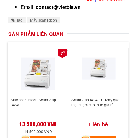
contact@vietbis.vn
Email:
Tag
Máy scan Ricoh
SẢN PHẨM LIÊN QUAN
%
-7
Máy scan Ricoh ScanSnap
ScanSnap IX2400 - Máy quét
iX2400
một chạm cho thuê giá rẻ
13,500,000 VND
Liên hệ
14,500,000 VND