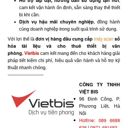
Hỗ trợ lắp đặt, hướng dẫn sử dụng tận nơi
,
cam kết vận hành ổn định, sẵn sàng thay thế thiết
bị khi cần.
Dịch vụ hậu mãi chuyên nghiệp
, đồng hành
cùng doanh nghiệp trong suốt quá trình sử dụng.
đơn vị hàng đầu cung cấp
máy scan
số
Với lợi thế là
hóa tài liệu và cho thuê thiết bị văn
phòng
Vietbis
,
cam kết mang đến cho khách hàng giải
pháp tiết kiệm chi phí, hiệu quả vận hành và hỗ trợ kỹ
thuật nhanh chóng.
-------------------------
CÔNG TY TNHH
VIỆT BIS
96 Định Công, P.
Phương Liệt, Hà
Nội
Hotline: 089 6688
636
|
0971 491492