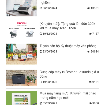
nghiệm
06/06/2024
13531
[Khuyến mãi]: Tặng quà lên đến 300k
khi mua máy scan Ricoh
19/12/2023
7137
Tuyển cán bộ Kỹ thuật máy văn phòng
23/06/2023
20684
Cung cấp máy in Brother L5100dn giá 0
đồng
19/03/2023
9131
Mua máy tặng mực: Khuyến mãi chào
mừng năm học mới
05/09/2021
9656