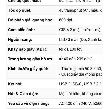
Chế độ quét màu:
Màu, Xám, Đơn sắc, Tự độn
Tốc độ quét:
45 trang/phút (A4, màu, dupl
Độ phân giải quang học:
600 dpi.
Cảm biến ảnh:
CIS × 2 (mặt trước + mặt sau
Nguồn sáng:
LED 3 màu (Đỏ, Xanh lá, Xa
Khay nạp giấy (ADF):
tối đa 100 tờ.
Trọng lượng giấy hỗ trợ:
từ 40 đến 209 g/m².
Kích thước giấy quét:
- Thường: min 50,8 × 50,8 
- Quét giấy dài (“long paper”
Kết nối:
USB (USB-C, USB 3.2 / 3.0 /
Nút & Giao diện:
Một nút bấm; không có màn 
Yêu cầu về điện năng:
AC 100 đến 240 V, 50/60 Hz