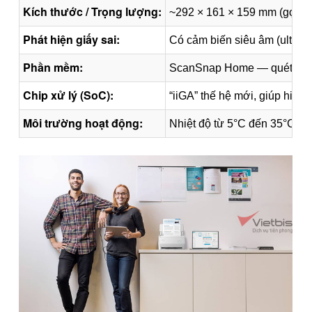
Kích thước / Trọng lượng:
~292 × 161 × 159 mm (gọn) v
Phát hiện giấy sai:
Có cảm biến siêu âm (ultrason
Phần mềm:
ScanSnap Home — quét ra P
Chip xử lý (SoC):
“iiGA” thế hệ mới, giúp hiệu 
Môi trường hoạt động:
Nhiệt độ từ 5°C đến 35°C, 