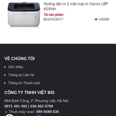
Hướng dẫn in 2 mặt máy in Canon LBP
6230dn
Tin sản phẩm
02/03/2017
142086
VỀ CHÚNG TÔI
Giới thiệu
Thông tin Liên hệ
Thông tin Thanh toán
CÔNG TY TNHH VIỆT BIS
96A Định Công, P. Phương Liệt, Hà Nội
0971 491 492 | 036 862 6789
☼
Thuê máy scan:
089 6688 636