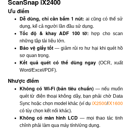
ScanSnap iX2400
Ưu điểm
Dễ dùng, chỉ cần bấm 1 nút:
ai cũng có thể sử
dụng, kể cả người lần đầu sử dụng.
Tốc độ & khay ADF 100 tờ:
hợp cho scan
những tập tài liệu lớn.
Bảo vệ giấy tốt
— giảm rủi ro hư hại khi quét hồ
sơ quan trọng.
Kết quả quét có thể dùng ngay
(OCR, xuất
Word/Excel/PDF).
Nhược điểm
Không có Wi-Fi (bản tiêu chuẩn)
— nếu muốn
quét từ điện thoại không dây, bạn phải chờ Data
iX2500
iX1600
Sync hoặc chọn model khác (ví dụ
/
có tùy chọn kết nối khác).
Không có màn hình LCD
— mọi thao tác tinh
chỉnh phải làm qua máy tính/ứng dụng.