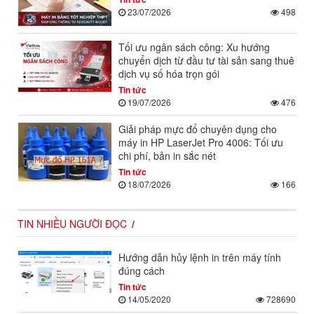
23/07/2026
498
Tối ưu ngân sách công: Xu hướng
chuyển dịch từ đầu tư tài sản sang thuê
dịch vụ số hóa trọn gói
Tin tức
19/07/2026
476
Giải pháp mực đổ chuyên dụng cho
máy in HP LaserJet Pro 4006: Tối ưu
chi phí, bản in sắc nét
Tin tức
18/07/2026
166
TIN NHIỀU NGƯỜI ĐỌC
Hướng dẫn hủy lệnh in trên máy tính
đúng cách
Tin tức
14/05/2020
728690