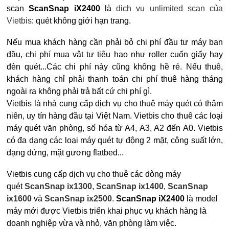
scan
ScanSnap iX2400
là
dịch vụ unlimited scan của
Vietbis
: quét không giới hạn trang.
Nếu mua khách hàng cần phải bỏ chi phí đầu tư máy ban
đầu, chi phí mua vật tư tiêu hao như roller cuốn giấy hay
đèn quét...Các chi phí này cũng không hề rẻ. Nếu thuê,
khách hàng chỉ phải thanh toán chi phí thuê hàng tháng
ngoài ra không phải trả bất cứ chi phí gì.
Vietbis là nhà cung cấp dịch vụ cho thuê máy quét có thâm
niên, uy tín hàng đầu tại Việt Nam. Vietbis cho thuê các loại
máy quét văn phòng, số hóa từ A4, A3, A2 đến A0. Vietbis
có đa dạng các loại máy quét tự động 2 mặt, công suất lớn,
dạng đứng, mặt gương flatbed...
Vietbis cung cấp dịch vụ cho thuê các dòng máy
quét
ScanSnap ix1300
,
ScanSnap ix1400
,
ScanSnap
ix1600
và
ScanSnap ix2500
.
ScanSnap iX2400
là model
máy mới được Vietbis triển khai phục vụ khách hàng là
doanh nghiệp vừa và nhỏ, văn phòng làm việc.