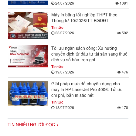
24/07/2026
1081
Máy in bằng tốt nghiệp THPT theo
Thông tư 10/2026/TT-BGDĐT
Tin tức
23/07/2026
502
Tối ưu ngân sách công: Xu hướng
chuyển dịch từ đầu tư tài sản sang thuê
dịch vụ số hóa trọn gói
Tin tức
19/07/2026
476
Giải pháp mực đổ chuyên dụng cho
máy in HP LaserJet Pro 4006: Tối ưu
chi phí, bản in sắc nét
Tin tức
18/07/2026
170
TIN NHIỀU NGƯỜI ĐỌC