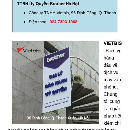
TTBH Ủy Quyền Brother Hà Nội
Công ty TNHH Vietbis, 96 Định Công, Q. Thanh Xuân
024 7303 1068
Điện thoại:
VIETBIS
- Đơn vị
hàng
đầu về
dịch vụ
máy văn
phòng.
Chúng
tôi cung
cấp giải
pháp tiết
kiệm chi