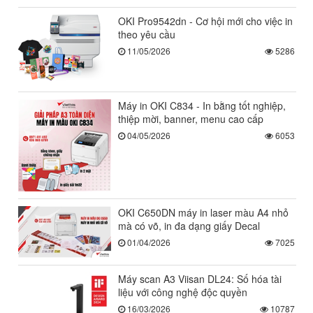
OKI Pro9542dn - Cơ hội mới cho việc in
theo yêu cầu
11/05/2026
5286
Máy in OKI C834 - In bằng tốt nghiệp,
thiệp mời, banner, menu cao cấp
04/05/2026
6053
OKI C650DN máy in laser màu A4 nhỏ
mà có võ, in đa dạng giấy Decal
01/04/2026
7025
Máy scan A3 Viisan DL24: Số hóa tài
liệu với công nghệ độc quyền
16/03/2026
10787