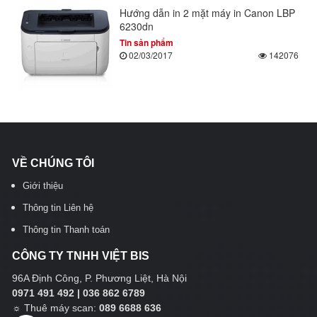
Hướng dẫn in 2 mặt máy in Canon LBP
6230dn
Tin sản phẩm
02/03/2017
142076
VỀ CHÚNG TÔI
Giới thiệu
Thông tin Liên hệ
Thông tin Thanh toán
CÔNG TY TNHH VIỆT BIS
96A Định Công, P. Phương Liệt, Hà Nội
0971 491 492 | 036 862 6789
☼
Thuê máy scan:
089 6688 636