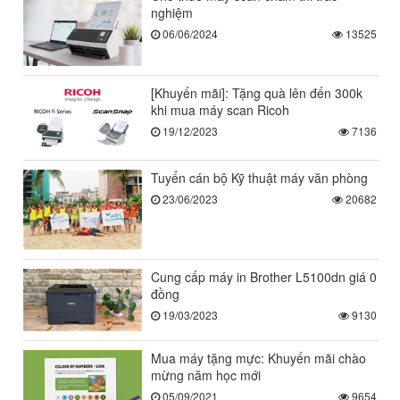
nghiệm
06/06/2024
13525
[Khuyến mãi]: Tặng quà lên đến 300k
khi mua máy scan Ricoh
19/12/2023
7136
Tuyển cán bộ Kỹ thuật máy văn phòng
23/06/2023
20682
Cung cấp máy in Brother L5100dn giá 0
đồng
19/03/2023
9130
Mua máy tặng mực: Khuyến mãi chào
mừng năm học mới
05/09/2021
9654