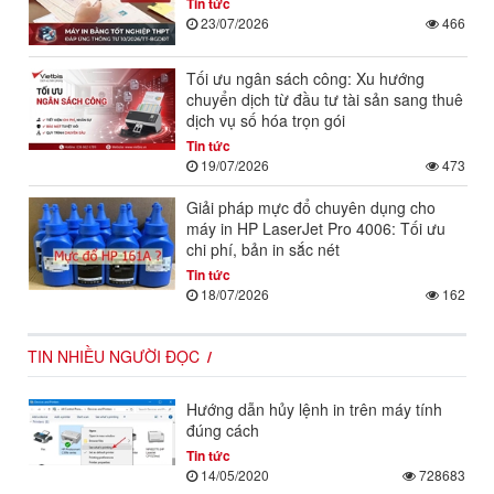
Tin tức
23/07/2026
466
Tối ưu ngân sách công: Xu hướng
chuyển dịch từ đầu tư tài sản sang thuê
dịch vụ số hóa trọn gói
Tin tức
19/07/2026
473
Giải pháp mực đổ chuyên dụng cho
máy in HP LaserJet Pro 4006: Tối ưu
chi phí, bản in sắc nét
Tin tức
18/07/2026
162
TIN NHIỀU NGƯỜI ĐỌC
Hướng dẫn hủy lệnh in trên máy tính
đúng cách
Tin tức
14/05/2020
728683