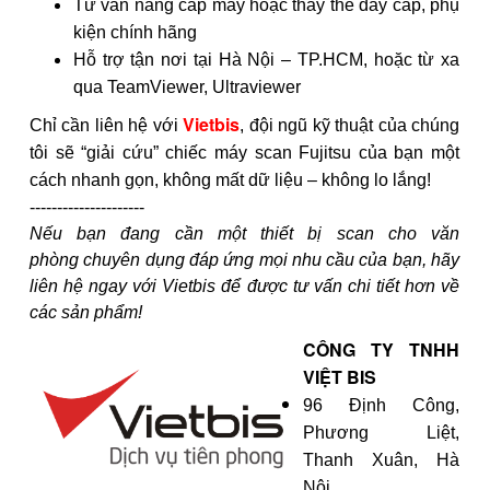
Tư vấn nâng cấp máy hoặc thay thế dây cáp, phụ
kiện chính hãng
Hỗ trợ tận nơi tại Hà Nội – TP.HCM, hoặc từ xa
qua TeamViewer, Ultraviewer
Vietbis
Chỉ cần liên hệ với
, đội ngũ kỹ thuật của chúng
tôi sẽ “giải cứu” chiếc máy scan Fujitsu của bạn một
cách nhanh gọn, không mất dữ liệu – không lo lắng!
---------------------
Nếu bạn đang cần một thiết bị scan cho văn
phòng chuyên dụng đáp ứng mọi nhu cầu của bạn, hãy
liên hệ ngay với Vietbis để được tư vấn chi tiết hơn về
các sản phẩm!
CÔNG TY TNHH
VIỆT BIS
96 Định Công,
Phương Liệt,
Thanh Xuân, Hà
Nội