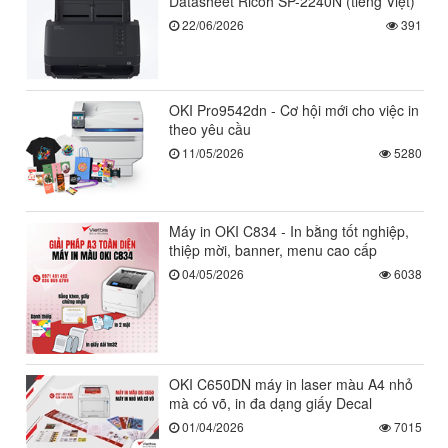
Datasheet Ricoh SP-2240N (tiếng Việt)
22/06/2026
391
OKI Pro9542dn - Cơ hội mới cho việc in
theo yêu cầu
11/05/2026
5280
Máy in OKI C834 - In bằng tốt nghiệp,
thiệp mời, banner, menu cao cấp
04/05/2026
6038
OKI C650DN máy in laser màu A4 nhỏ
mà có võ, in đa dạng giấy Decal
01/04/2026
7015