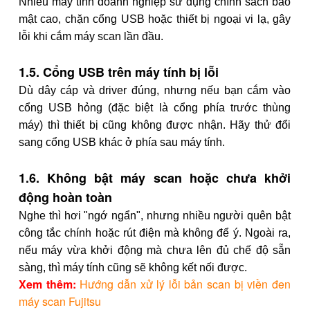
Nhiều máy tính doanh nghiệp sử dụng chính sách bảo
mật cao, chặn cổng USB hoặc thiết bị ngoại vi lạ, gây
lỗi khi cắm máy scan lần đầu.
1.5. Cổng USB trên máy tính bị lỗi
Dù dây cáp và driver đúng, nhưng nếu bạn cắm vào
cổng USB hỏng (đặc biệt là cổng phía trước thùng
máy) thì thiết bị cũng không được nhận. Hãy thử đổi
sang cổng USB khác ở phía sau máy tính.
1.6. Không bật máy scan hoặc chưa khởi
động hoàn toàn
Nghe thì hơi "ngớ ngẩn", nhưng nhiều người quên bật
công tắc chính hoặc rút điện mà không để ý. Ngoài ra,
nếu máy vừa khởi động mà chưa lên đủ chế độ sẵn
sàng, thì máy tính cũng sẽ không kết nối được.
Xem thêm:
Hướng dẫn xử lý lỗi bản scan bị viền đen
máy scan Fujitsu