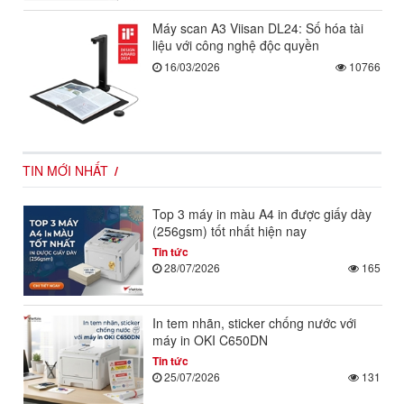
Máy scan A3 Viisan DL24: Số hóa tài
liệu với công nghệ độc quyền
16/03/2026
10766
TIN MỚI NHẤT
Top 3 máy in màu A4 in được giấy dày
(256gsm) tốt nhất hiện nay
Tin tức
28/07/2026
165
In tem nhãn, sticker chống nước với
máy in OKI C650DN
Tin tức
25/07/2026
131