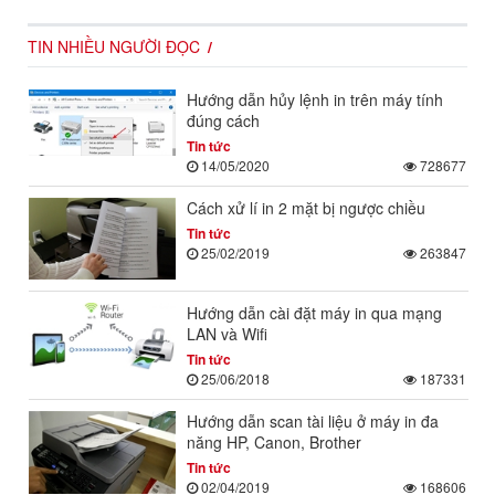
TIN NHIỀU NGƯỜI ĐỌC
Hướng dẫn hủy lệnh in trên máy tính
đúng cách
Tin tức
14/05/2020
728677
Cách xử lí in 2 mặt bị ngược chiều
Tin tức
25/02/2019
263847
Hướng dẫn cài đặt máy in qua mạng
LAN và Wifi
Tin tức
25/06/2018
187331
Hướng dẫn scan tài liệu ở máy in đa
năng HP, Canon, Brother
Tin tức
02/04/2019
168606