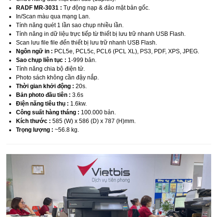
RADF MR-3031 :
Tự động nạp & đảo mặt bản gốc
.
In/Scan màu qua mạng Lan.
Tính năng quét 1 lần sao chụp nhiều lần.
Tính năng in dữ liệu trực tiếp từ thiết bị lưu trữ nhanh USB Flash.
Scan lưu file file đến thiết bị lưu trữ nhanh USB Flash.
Ngôn ngữ in :
PCL5e, PCL5c, PCL6 (PCL XL), PS3, PDF, XPS, JPEG.
Sao chụp liên tục :
1-999 bản.
Tính năng chia bộ điện tử.
Photo sách không cần đậy nắp.
Thời gian khởi động :
20s.
Bản photo đầu tiên :
3.6s
Điện năng tiêu thụ :
1.6kw.
Công suất hàng tháng :
100.000 bản.
Kích thước :
585 (W) x 586 (D) x 787 (H)mm.
Trọng lượng :
~56.8 kg.