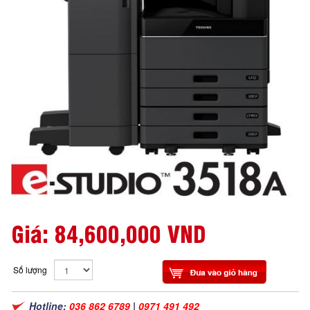
Giá:
84,600,000 VND
Số lượng
Hotline:
036 862 6789
|
0971 491 492