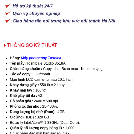
Hỗ trợ kỹ thuật 24/7
Dịch vụ chuyên nghiệp
Giao hàng tận nơi trong khu vực nội thành Hà Nội
THÔNG SỐ KỸ THUẬT
Hãng:
Máy photocopy Toshiba
Tên máy:
Toshiba e Studio 3518A
Chức năng chuẩn :
Copy - In - Scan màu - Kết nối mạng.
Tốc độ copy :
35 tờ/phút.
Màn hình LCD cảm ứng màu 10.1 Inch
Khay đựng giấy :
550 tờ x 2 khay
Khay nạp tay :
100 tờ
Khổ giấy tối đa :
A3.
Độ phân giải :
2400 x 600 dpi.
Phóng to, thu nhỏ :
25-400%.
Dung lượng bộ nhớ (Ram) :
4GB.
Ổ cứng (HDD) :
320 GB
Bộ xử lý Intel Atom™ 1.33GHz (Dual-Core).
Quản lý số lượng copy bằng ID :
1,000
Chức năng đảo mặt bản sao (duplex).