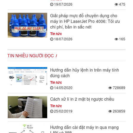
19/07/2026
475
Giải pháp mực đổ chuyên dụng cho
máy in HP LaserJet Pro 4006: Tối ưu
chi phí, bản in sắc nét
Tin tức
18/07/2026
165
TIN NHIỀU NGƯỜI ĐỌC
Hướng dẫn hủy lệnh in trên máy tính
đúng cách
Tin tức
14/05/2020
728689
Cách xử lí in 2 mặt bị ngược chiều
Tin tức
25/02/2019
263859
Hướng dẫn cài đặt máy in qua mạng
LAN và Wifi