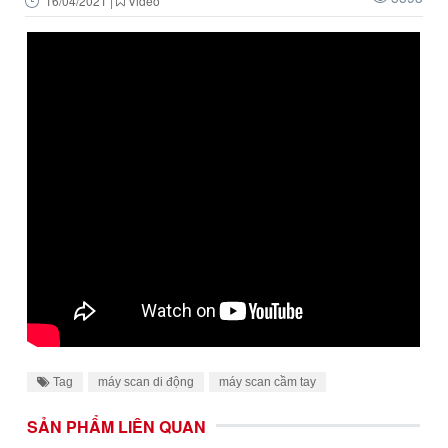
16/04/2021
|
Video
Tag
máy scan di động
máy scan cầm tay
SẢN PHẨM LIÊN QUAN