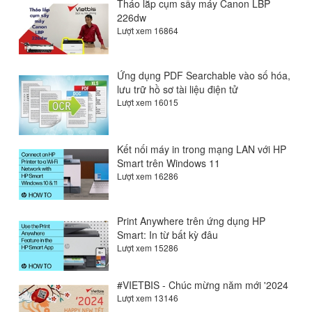
Tháo lắp cụm sấy máy Canon LBP
226dw
Lượt xem 16864
Ứng dụng PDF Searchable vào số hóa,
lưu trữ hồ sơ tài liệu điện tử
Lượt xem 16015
Kết nối máy in trong mạng LAN với HP
Smart trên Windows 11
Lượt xem 16286
Print Anywhere trên ứng dụng HP
Smart: In từ bất kỳ đâu
Lượt xem 15286
#VIETBIS - Chúc mừng năm mới '2024
Lượt xem 13146