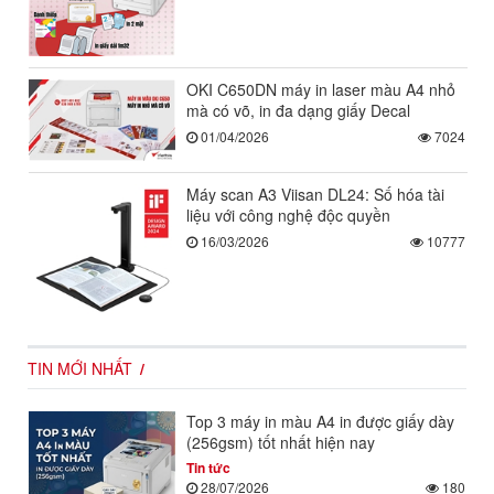
OKI C650DN máy in laser màu A4 nhỏ
mà có võ, in đa dạng giấy Decal
01/04/2026
7024
Máy scan A3 Viisan DL24: Số hóa tài
liệu với công nghệ độc quyền
16/03/2026
10777
TIN MỚI NHẤT
Top 3 máy in màu A4 in được giấy dày
(256gsm) tốt nhất hiện nay
Tin tức
28/07/2026
180