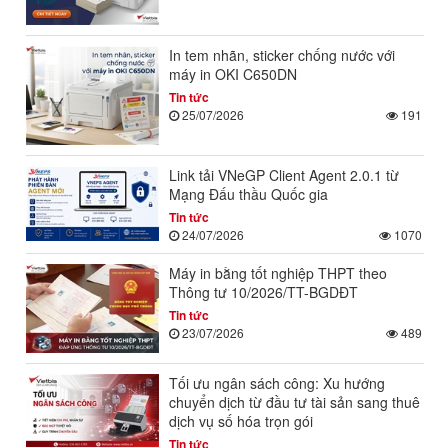
In tem nhãn, sticker chống nước với
máy in OKI C650DN
Tin tức
25/07/2026
191
Link tải VNeGP Client Agent 2.0.1 từ
Mạng Đấu thầu Quốc gia
Tin tức
24/07/2026
1070
Máy in bằng tốt nghiệp THPT theo
Thông tư 10/2026/TT-BGDĐT
Tin tức
23/07/2026
489
Tối ưu ngân sách công: Xu hướng
chuyển dịch từ đầu tư tài sản sang thuê
dịch vụ số hóa trọn gói
Tin tức