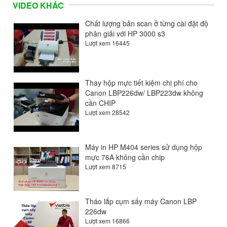
VIDEO KHÁC
Chất lượng bản scan ở từng cài đặt độ
phân giải với HP 3000 s3
Lượt xem 16445
Thay hộp mực tiết kiệm chi phí cho
Canon LBP226dw/ LBP223dw không
cần CHIP
Lượt xem 28542
Máy in HP M404 series sử dụng hộp
mực 76A không cần chip
Lượt xem 8715
Tháo lắp cụm sấy máy Canon LBP
226dw
Lượt xem 16866