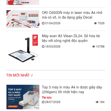
OKI C650DN máy in laser màu A4 nhỏ
mà có võ, in đa dạng giấy Decal
01/04/2026
7026
Máy scan A3 Viisan DL24: Số hóa tài
liệu với công nghệ độc quyền
16/03/2026
10788
TIN MỚI NHẤT
Top 3 máy in màu A4 in được giấy dày
(256gsm) tốt nhất hiện nay
Tin tức
28/07/2026
184