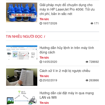
Giải pháp mực đổ chuyên dụng cho
máy in HP LaserJet Pro 4006: Tối ưu
chi phí, bản in sắc nét
Tin tức
18/07/2026
171
TIN NHIỀU NGƯỜI ĐỌC
Hướng dẫn hủy lệnh in trên máy tính
đúng cách
Tin tức
14/05/2020
728692
Cách xử lí in 2 mặt bị ngược chiều
Tin tức
25/02/2019
263866
Hướng dẫn cài đặt máy in qua mạng
LAN và Wifi
Tin tức