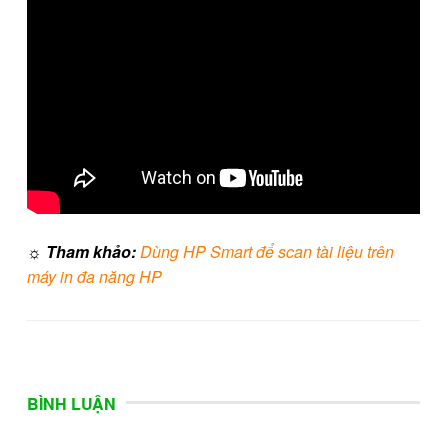
☼ Tham khảo:
Dùng HP Smart để scan tài liệu trên
máy in đa năng HP
BÌNH LUẬN