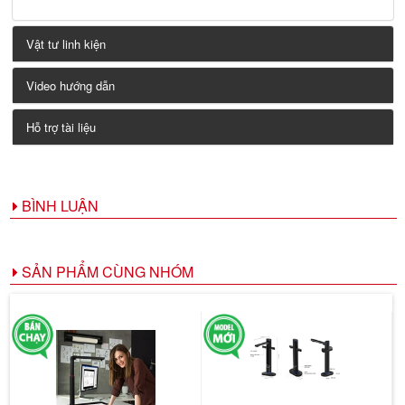
Vật tư linh kiện
Video hướng dẫn
Hỗ trợ tài liệu
BÌNH LUẬN
SẢN PHẨM CÙNG NHÓM