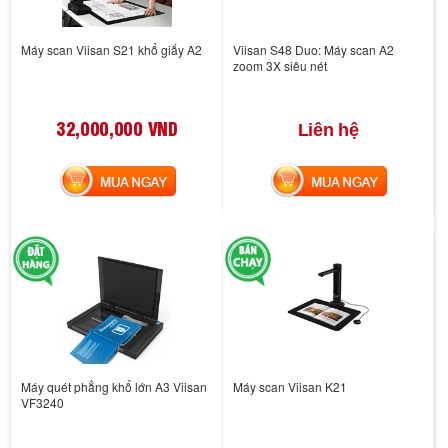
Máy scan Viisan S21 khổ giấy A2
Viisan S48 Duo: Máy scan A2
zoom 3X siêu nét
32,000,000 VND
Liên hệ
MUA NGAY
MUA NGAY
Máy quét phẳng khổ lớn A3 Viisan
Máy scan Viisan K21
VF3240