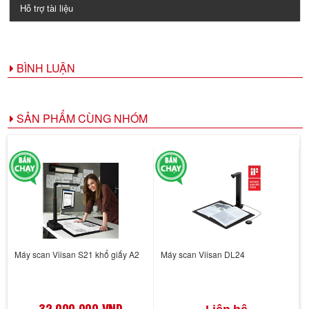
Hỗ trợ tài liệu
BÌNH LUẬN
SẢN PHẨM CÙNG NHÓM
Máy scan Viisan S21 khổ giấy A2
Máy scan Viisan DL24
32,000,000 VND