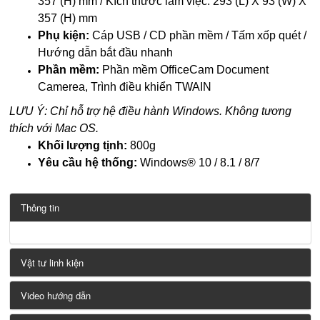
357 (H) mm / Kích thước làm việc: 293 (L) X 93 (W) X
357 (H) mm
Phụ kiện:
Cáp USB / CD phần mềm / Tấm xốp quét /
Hướng dẫn bắt đầu nhanh
Phần mềm:
Phần mềm OfficeCam Document
Camerea, Trình điều khiển TWAIN
LƯU Ý: Chỉ hỗ trợ hệ điều hành Windows. Không tương
thích với Mac OS.
Khối lượng tịnh:
800g
Yêu cầu hệ thống:
Windows® 10 / 8.1 / 8/7
Thông tin
Vật tư linh kiện
Video hướng dẫn