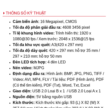
THÔNG SỐ KỸ THUẬT
Cảm biến ảnh:
16 Megapixel, CMOS
Tối đa độ phân giải đầu ra:
4608 3456 pixel
Tỉ lệ khung hình video:
Trình hiển thị: 1920 x
1080@30 fps / Xem trước: 2048 x 1536@15 fps
Tối đa khu vực quét:
A3(420 x 297 mm)
Tối đa độ dày quét:
420 × 297 mm: hỗ trợ 35 mm /
297 × 210 mm: hỗ trợ 50 mm
Đèn LED tích hợp:
4 đèn LED
Nén video:
MJPG
Định dạng đầu ra:
Hình ảnh: BMP, JPG, PNG, TIFF /
Video: AVI, MP4, FLV / Tài liệu: PDF (Hình ảnh), PDF
(Có thể tìm kiếm), PDF (Txt), Word, Txt, Excel
Giao diện:
USB 2.0 Loại B x 1 / USB 2.0 Loại A x 1
Nguồn điện:
5V bằng nguồn USB
Kích thước:
Kích thước khi gấp: 93 (L) X 82 (W) X