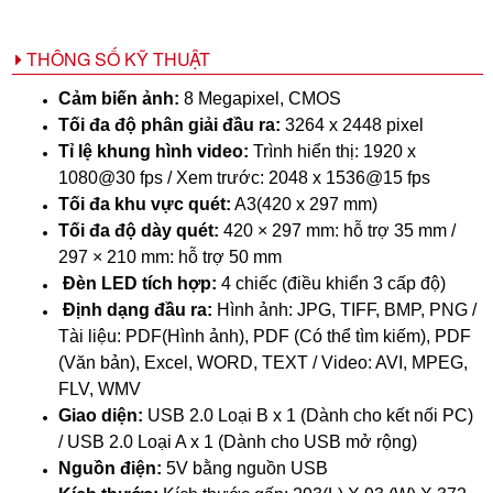
THÔNG SỐ KỸ THUẬT
Cảm biến ảnh:
8 Megapixel, CMOS
Tối đa độ phân giải đầu ra:
3264 x 2448 pixel
Tỉ lệ khung hình video:
Trình hiển thị: 1920 x
1080@30 fps / Xem trước: 2048 x 1536@15 fps
Tối đa khu vực quét:
A3(420 x 297 mm)
Tối đa độ dày quét:
420 × 297 mm: hỗ trợ 35 mm /
297 × 210 mm: hỗ trợ 50 mm
Đèn LED tích hợp:
4 chiếc (điều khiển 3 cấp độ)
Định dạng đầu ra:
Hình ảnh: JPG, TIFF, BMP, PNG /
Tài liệu: PDF(Hình ảnh), PDF (Có thể tìm kiếm), PDF
(Văn bản), Excel, WORD, TEXT / Video: AVI, MPEG,
FLV, WMV
Giao diện:
USB 2.0 Loại B x 1 (Dành cho kết nối PC)
/ USB 2.0 Loại A x 1 (Dành cho USB mở rộng)
Nguồn điện:
5V bằng nguồn USB