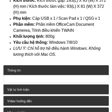
Kích thước:
Kích thước gấp: 293(L) X 93 (W) X 372
(H) mm / Kích thước làm việc: 93(L) X 81 (W) X 372
(H) mm
Phụ kiện:
Cáp USB x 1 / Scan Pad x 1 / QSG x 1
Phần mềm:
Phần mềm OfficeCam Document
Camerea, Trình điều khiển TWAIN
Khối lượng tịnh:
800g
Yêu cầu hệ thống:
Windows 7/8/10
LƯU Ý: Chỉ hỗ trợ hệ điều hành Windows. Không
tương thích với Mac OS.
Thông tin
Vật tư linh kiện
Video hướng dẫn