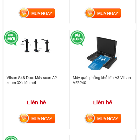
MUA NGAY
MUA NGAY
Viisan S48 Duo: Máy scan A2
Máy quét phẳng khổ lớn A3 Viisan
zoom 3X siêu nét
VF3240
Liên hệ
Liên hệ
MUA NGAY
MUA NGAY